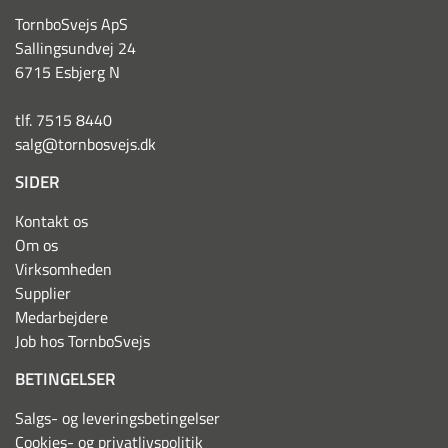
TornboSvejs ApS
Sallingsundvej 24
6715 Esbjerg N
tlf. 7515 8440
salg@tornbosvejs.dk
SIDER
Kontakt os
Om os
Virksomheden
Supplier
Medarbejdere
Job hos TornboSvejs
BETINGELSER
Salgs- og leveringsbetingelser
Cookies- og privatlivspolitik