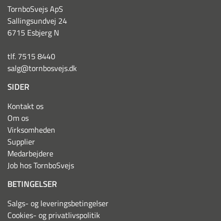
TornboSvejs ApS
Sallingsundvej 24
6715 Esbjerg N
tlf. 7515 8440
salg@tornbosvejs.dk
SIDER
Kontakt os
Om os
Virksomheden
Supplier
Medarbejdere
Job hos TornboSvejs
BETINGELSER
Salgs- og leveringsbetingelser
Cookies- og privatlivspolitik