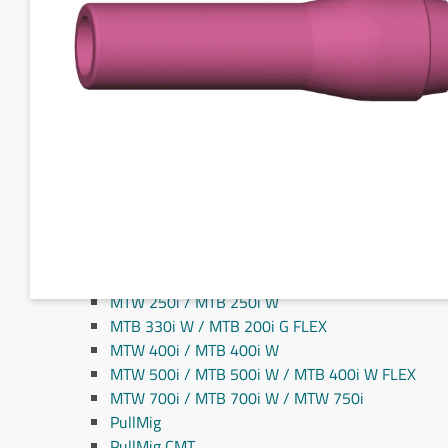
Fronius MIG/MAG svejseslanger
Fronius TIG svejseslanger
Sliddele til svejseslanger
Sliddele Fronius
MTG 2100S
MTG 2500S
MTG 250i / MTB 250i G
MTG 320i / MTB 320i G
MTB 200i / MTB 330i G
MTG 360i G
MTG 400i / 400i G / MTB 360i G FLEX
MTG 550i / MTB 550i G
MTW 250i / MTB 250i W
MTB 330i W / MTB 200i G FLEX
MTW 400i / MTB 400i W
MTW 500i / MTB 500i W / MTB 400i W FLEX
MTW 700i / MTB 700i W / MTW 750i
PullMig
PullMig CMT