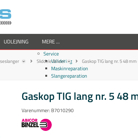
UDLEJNING
MERE ...
Service
Validering
ejseslanger
Sliddele Binzel
Gaskop TIG lang nr. 5 48 mm (
Maskinreparation
Slangereparation
Om os
Virksomheden
Gaskop TIG lang nr. 5 48 
Supplier
Medarbejdere
Varenummer:
B7010290
Job hos TornboSvejs
Kvalitetspolitik
ESG politik
Nyheder hos TornboSvejs