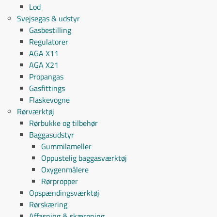
Lod
Svejsegas & udstyr
Gasbestilling
Regulatorer
AGA X11
AGA X21
Propangas
Gasfittings
Flaskevogne
Rørværktøj
Rørbukke og tilbehør
Baggasudstyr
Gummilameller
Oppustelig baggasværktøj
Oxygenmålere
Rørpropper
Opspændingsværktøj
Rørskæring
Affasning & skærpning