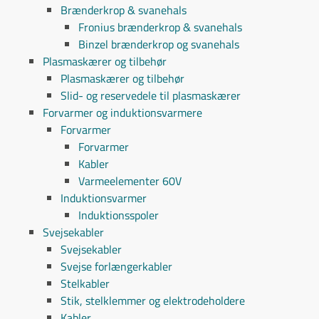
Brænderkrop & svanehals
Fronius brænderkrop & svanehals
Binzel brænderkrop og svanehals
Plasmaskærer og tilbehør
Plasmaskærer og tilbehør
Slid- og reservedele til plasmaskærer
Forvarmer og induktionsvarmere
Forvarmer
Forvarmer
Kabler
Varmeelementer 60V
Induktionsvarmer
Induktionsspoler
Svejsekabler
Svejsekabler
Svejse forlængerkabler
Stelkabler
Stik, stelklemmer og elektrodeholdere
Kabler