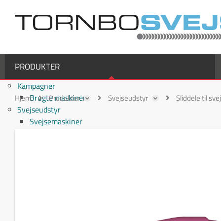
PRODUKTER
Kampagner
Brugte maskiner
Hjem
Produkter
Svejseudstyr
Sliddele til sv
Svejseudstyr
Svejsemaskiner
MIG/MAG svejsemaskiner
TIG svejsemaskiner
MMA / Elektrode svejsemaskiner
Multiprocesmaskiner
Svejseslanger
Binzel svejseslanger
Binzel MIG/MAG svejseslanger
Fronius svejseslanger