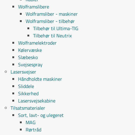
Wolframslibere
Wolframsliber - maskiner
Wolframsliber - tilbehør
Tilbehør til Ultima-TIG
Tilbehør til Neutrix
Wolframelektroder
Kølervæske
Slæbesko
Svejsespray
Lasersvejser
Håndholdte maskiner
Sliddele
Sikkerhed
Lasersvejsekabine
Tilsatsmaterialer
Sort, lavt- og ulegeret
MAG
Rørtråd