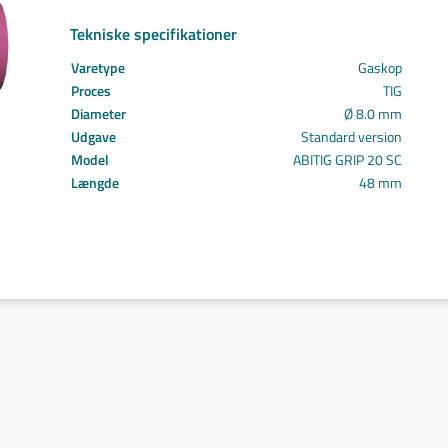
Svejs projektet sammen
Tekniske specifikationer
Kom i mål med dit projekt
Mærker
Varetype
Gaskop
Cepro
Proces
TIG
Fliess
Diameter
Ø 8.0 mm
Fronius
Udgave
Standard version
Grupa
Model
ABITIG GRIP 20 SC
Hypertherm
Længde
48 mm
Reuter
NST
Find certifikat
Kontakt