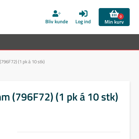
0
Bliv kunde
Log ind
Min kurv
796F72) (1 pk á 10 stk)
mm (796F72) (1 pk á 10 stk)