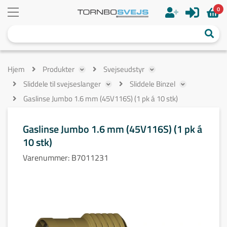
0
Hjem
Produkter
Svejseudstyr
Sliddele til svejseslanger
Sliddele Binzel
Gaslinse Jumbo 1.6 mm (45V116S) (1 pk á 10 stk)
Gaslinse Jumbo 1.6 mm (45V116S) (1 pk á
10 stk)
Varenummer:
B7011231