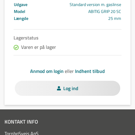
Udgave
Standard version m. gaslinse
Model
ABITIG GRIP 20 SC
Længde
25 mm
Lagerstatus
Varen er på lager
Anmod om login
eller
Indhent tilbud
Log ind
KONTAKT INFO
TornboSvejs ApS