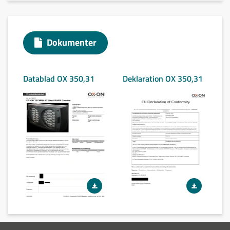
Egnet til arbejde med farver, lakker og i ekstremt
støvfyldte miljøer
Nem og hurtig montering
Passer til OX-ON friskluftenhed
Dokumenter
Kan kombineres med P3 filter
Datablad OX 350,31
Deklaration OX 350,31