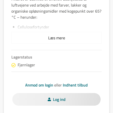
luftvejene ved arbejde med farver, lakker og
organiske opløsningsmidler med kogepunkt over 65?
°C – herunder:
Cellulosefortynder
PCB
Læs mere
Forskellige træimprægneringsmidler
Sprøjtegifte
Terpentin
Lagerstatus
Spraymaling
Fjernlager
(læs altid punkt 8 i det relevante sikkerhedsdatablad
for korrekt beskyttelsesvalg)
Filteret giver samtidig beskyttelse i støv- og
Anmod om login
eller
Indhent tilbud
partikelfyldte miljøer.
Det udskiftes nemt og hurtigt uden brug af værktøj.
Klasse: A2 R SL
Log ind
Højeffektivt