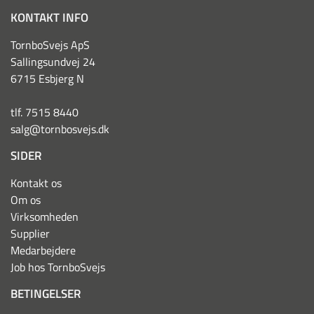
KONTAKT INFO
TornboSvejs ApS
Sallingsundvej 24
6715 Esbjerg N
tlf. 7515 8440
salg@tornbosvejs.dk
SIDER
Kontakt os
Om os
Virksomheden
Supplier
Medarbejdere
Job hos TornboSvejs
BETINGELSER