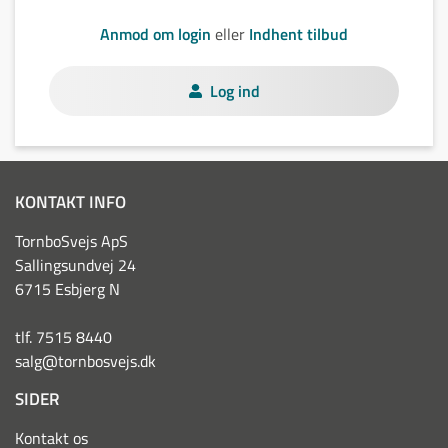
Anmod om login
eller
Indhent tilbud
Log ind
KONTAKT INFO
TornboSvejs ApS
Sallingsundvej 24
6715 Esbjerg N
tlf. 7515 8440
salg@tornbosvejs.dk
SIDER
Kontakt os