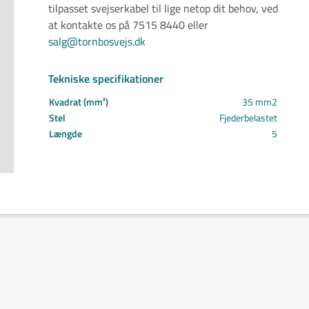
tilpasset svejserkabel til lige netop dit behov, ved
Svejs projektet sammen
at kontakte os på 7515 8440 eller
Kom i mål med dit projekt
salg@tornbosvejs.dk
Mærker
Cepro
Fliess
Tekniske specifikationer
Fronius
Kvadrat (mm²)
35 mm2
Grupa
Stel
Fjederbelastet
Hypertherm
Længde
5
Reuter
NST
Find certifikat
Kontakt