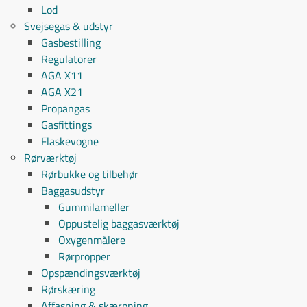
Lod
Svejsegas & udstyr
Gasbestilling
Regulatorer
AGA X11
AGA X21
Propangas
Gasfittings
Flaskevogne
Rørværktøj
Rørbukke og tilbehør
Baggasudstyr
Gummilameller
Oppustelig baggasværktøj
Oxygenmålere
Rørpropper
Opspændingsværktøj
Rørskæring
Affasning & skærpning