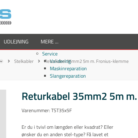
UDLEJNING
MERE ...
Service
Validering
Stelkabler
Returkabel 35mm2 5m m. Fronius-klemme
Maskinreparation
Slangereparation
Om os
Virksomheden
Returkabel 35mm2 5m m.
Supplier
Medarbejdere
Varenummer:
TST35x5F
Job hos TornboSvejs
Kvalitetspolitik
Er du i tvivl om længden eller kvadrat? Eller
ESG politik
ønsker du en anden stel-type? Få lavet et
Nyheder hos TornboSvejs