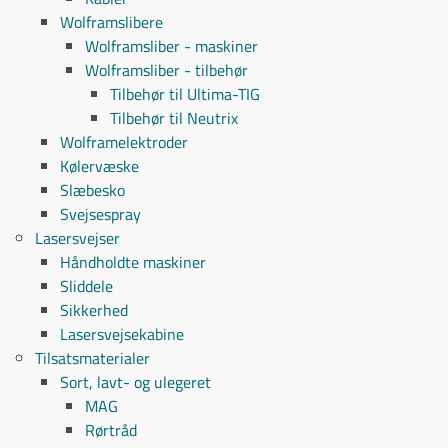
Wolframslibere
Wolframsliber - maskiner
Wolframsliber - tilbehør
Tilbehør til Ultima-TIG
Tilbehør til Neutrix
Wolframelektroder
Kølervæske
Slæbesko
Svejsespray
Lasersvejser
Håndholdte maskiner
Sliddele
Sikkerhed
Lasersvejsekabine
Tilsatsmaterialer
Sort, lavt- og ulegeret
MAG
Rørtråd