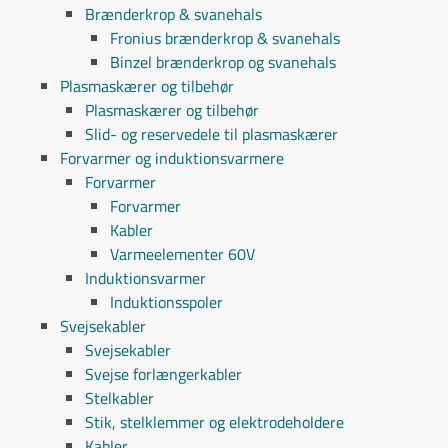
Brænderkrop & svanehals
Fronius brænderkrop & svanehals
Binzel brænderkrop og svanehals
Plasmaskærer og tilbehør
Plasmaskærer og tilbehør
Slid- og reservedele til plasmaskærer
Forvarmer og induktionsvarmere
Forvarmer
Forvarmer
Kabler
Varmeelementer 60V
Induktionsvarmer
Induktionsspoler
Svejsekabler
Svejsekabler
Svejse forlængerkabler
Stelkabler
Stik, stelklemmer og elektrodeholdere
Kabler