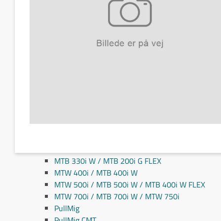
Fronius MIG/MAG svejseslanger
Fronius TIG svejseslanger
Sliddele til svejseslanger
Sliddele Fronius
MTG 2100S
MTG 2500S
MTG 250i / MTB 250i G
MTG 320i / MTB 320i G
MTB 200i / MTB 330i G
MTG 360i G
MTG 400i / 400i G / MTB 360i G FLEX
MTG 550i / MTB 550i G
MTW 250i / MTB 250i W
MTB 330i W / MTB 200i G FLEX
MTW 400i / MTB 400i W
MTW 500i / MTB 500i W / MTB 400i W FLEX
MTW 700i / MTB 700i W / MTW 750i
PullMig
PullMig CMT