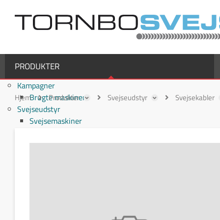
PRODUKTER
Kampagner
Brugte maskiner
Hjem
Produkter
Svejseudstyr
Svejsekabler
Svejseudstyr
Svejsemaskiner
MIG/MAG svejsemaskiner
TIG svejsemaskiner
MMA / Elektrode svejsemaskiner
Multiprocesmaskiner
Svejseslanger
Binzel svejseslanger
Binzel MIG/MAG svejseslanger
Fronius svejseslanger