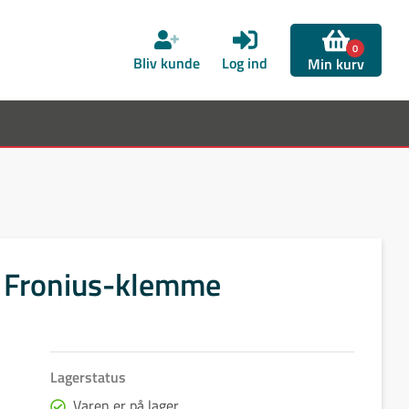
0
Bliv kunde
Log ind
Min kurv
 Fronius-klemme
Lagerstatus
Varen er på lager