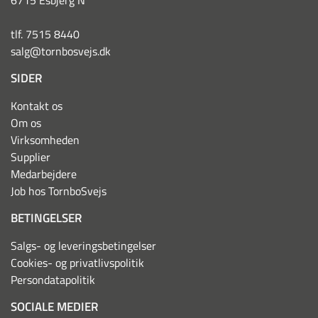
6715 Esbjerg N
tlf. 7515 8440
salg@tornbosvejs.dk
SIDER
Kontakt os
Om os
Virksomheden
Supplier
Medarbejdere
Job hos TornboSvejs
BETINGELSER
Salgs- og leveringsbetingelser
Cookies- og privatlivspolitik
Persondatapolitik
SOCIALE MEDIER