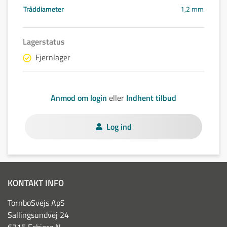
Tråddiameter
1,2 mm
Lagerstatus
Fjernlager
Anmod om login
eller
Indhent tilbud
Log ind
KONTAKT INFO
TornboSvejs ApS
Sallingsundvej 24