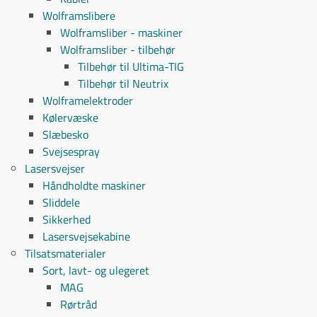
Wolframslibere
Wolframsliber - maskiner
Wolframsliber - tilbehør
Tilbehør til Ultima-TIG
Tilbehør til Neutrix
Wolframelektroder
Kølervæske
Slæbesko
Svejsespray
Lasersvejser
Håndholdte maskiner
Sliddele
Sikkerhed
Lasersvejsekabine
Tilsatsmaterialer
Sort, lavt- og ulegeret
MAG
Rørtråd