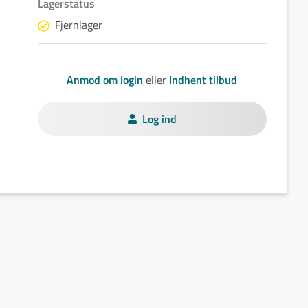
Lagerstatus
Fjernlager
Anmod om login
eller
Indhent tilbud
Log ind