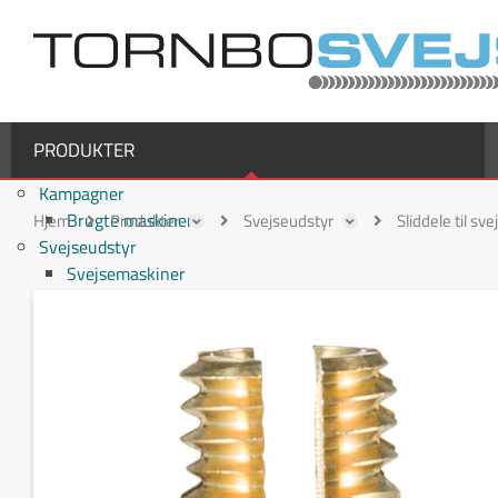
PRODUKTER
Kampagner
Brugte maskiner
Hjem
Produkter
Svejseudstyr
Sliddele til sv
Svejseudstyr
Svejsemaskiner
MIG/MAG svejsemaskiner
TIG svejsemaskiner
MMA / Elektrode svejsemaskiner
Multiprocesmaskiner
Svejseslanger
Binzel svejseslanger
Binzel MIG/MAG svejseslanger
Fronius svejseslanger