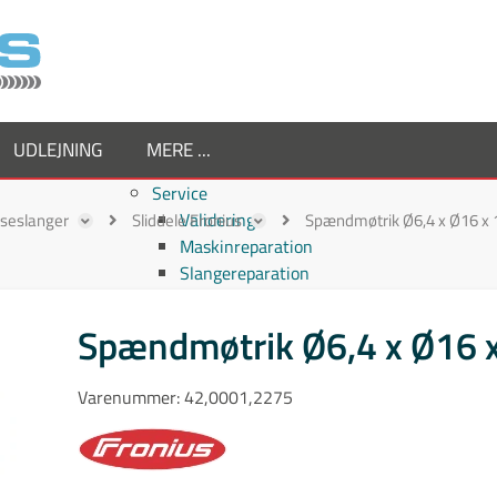
UDLEJNING
MERE ...
Service
Validering
ejseslanger
Sliddele Fronius
Spændmøtrik Ø6,4 x Ø16 x
Maskinreparation
Slangereparation
Om os
Virksomheden
Spændmøtrik Ø6,4 x Ø16 
Supplier
Medarbejdere
Varenummer:
42,0001,2275
Job hos TornboSvejs
Kvalitetspolitik
ESG politik
Nyheder hos TornboSvejs