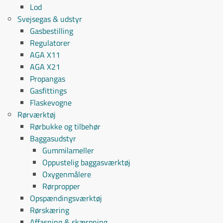
Lod
Svejsegas & udstyr
Gasbestilling
Regulatorer
AGA X11
AGA X21
Propangas
Gasfittings
Flaskevogne
Rørværktøj
Rørbukke og tilbehør
Baggasudstyr
Gummilameller
Oppustelig baggasværktøj
Oxygenmålere
Rørpropper
Opspændingsværktøj
Rørskæring
Affasning & skærpning