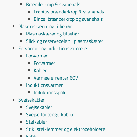
Brænderkrop & svanehals
Fronius brænderkrop & svanehals
Binzel brænderkrop og svanehals
Plasmaskærer og tilbehør
Plasmaskærer og tilbehør
Slid- og reservedele til plasmaskærer
Forvarmer og induktionsvarmere
Forvarmer
Forvarmer
Kabler
Varmeelementer 60V
Induktionsvarmer
Induktionsspoler
Svejsekabler
Svejsekabler
Svejse forlængerkabler
Stelkabler
Stik, stelklemmer og elektrodeholdere
Kabler