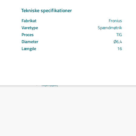
Svejs projektet sammen
Tekniske specifikationer
Kom i mål med dit projekt
Mærker
Fabrikat
Fronius
Cepro
Varetype
Spændmøtrik
Fliess
Proces
TIG
Fronius
Diameter
Ø6,4
Grupa
Længde
16
Hypertherm
Reuter
NST
Find certifikat
Kontakt