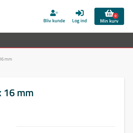
0
Bliv kunde
Log ind
Min kurv
 16 mm
x 16 mm