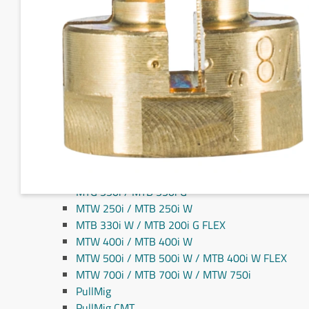
Fronius MIG/MAG svejseslanger
Fronius TIG svejseslanger
Sliddele til svejseslanger
Sliddele Fronius
MTG 2100S
MTG 2500S
MTG 250i / MTB 250i G
MTG 320i / MTB 320i G
MTB 200i / MTB 330i G
MTG 360i G
MTG 400i / 400i G / MTB 360i G FLEX
MTG 550i / MTB 550i G
MTW 250i / MTB 250i W
MTB 330i W / MTB 200i G FLEX
MTW 400i / MTB 400i W
MTW 500i / MTB 500i W / MTB 400i W FLEX
MTW 700i / MTB 700i W / MTW 750i
PullMig
PullMig CMT