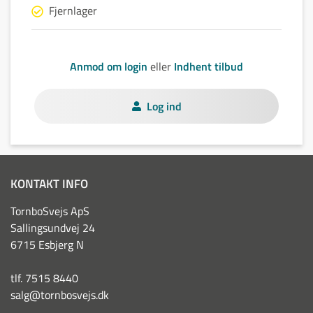
Fjernlager
Anmod om login
eller
Indhent tilbud
Log ind
KONTAKT INFO
TornboSvejs ApS
Sallingsundvej 24
6715 Esbjerg N
tlf. 7515 8440
salg@tornbosvejs.dk