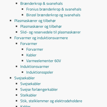
Brænderkrop & svanehals
Fronius brænderkrop & svanehals
Binzel brænderkrop og svanehals
Plasmaskærer og tilbehør
Plasmaskærer og tilbehør
Slid- og reservedele til plasmaskærer
Forvarmer og induktionsvarmere
Forvarmer
Forvarmer
Kabler
Varmeelementer 60V
Induktionsvarmer
Induktionsspoler
Svejsekabler
Svejsekabler
Svejse forlængerkabler
Stelkabler
Stik, stelklemmer og elektrodeholdere
Kabler