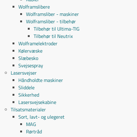
Wolframslibere
Wolframsliber - maskiner
Wolframsliber - tilbehør
Tilbehør til Ultima-TIG
Tilbehør til Neutrix
Wolframelektroder
Kølervæske
Slæbesko
Svejsespray
Lasersvejser
Håndholdte maskiner
Sliddele
Sikkerhed
Lasersvejsekabine
Tilsatsmaterialer
Sort, lavt- og ulegeret
MAG
Rørtråd