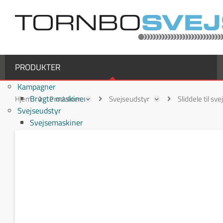
PRODUKTER
Kampagner
Brugte maskiner
Hjem
Produkter
Svejseudstyr
Sliddele til sv
Svejseudstyr
Svejsemaskiner
MIG/MAG svejsemaskiner
TIG svejsemaskiner
MMA / Elektrode svejsemaskiner
Multiprocesmaskiner
Svejseslanger
Binzel svejseslanger
Binzel MIG/MAG svejseslanger
Fronius svejseslanger