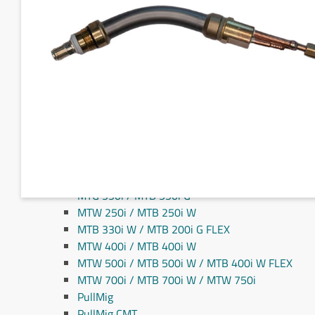
Fronius MIG/MAG svejseslanger
Fronius TIG svejseslanger
Sliddele til svejseslanger
Sliddele Fronius
MTG 2100S
MTG 2500S
MTG 250i / MTB 250i G
MTG 320i / MTB 320i G
MTB 200i / MTB 330i G
MTG 360i G
MTG 400i / 400i G / MTB 360i G FLEX
MTG 550i / MTB 550i G
MTW 250i / MTB 250i W
MTB 330i W / MTB 200i G FLEX
MTW 400i / MTB 400i W
MTW 500i / MTB 500i W / MTB 400i W FLEX
MTW 700i / MTB 700i W / MTW 750i
PullMig
PullMig CMT