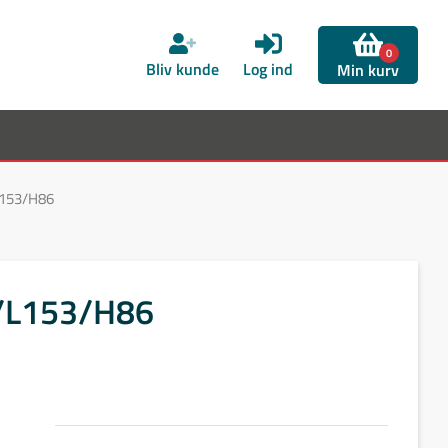
0
Bliv kunde
Log ind
Min kurv
L153/H86
/L153/H86