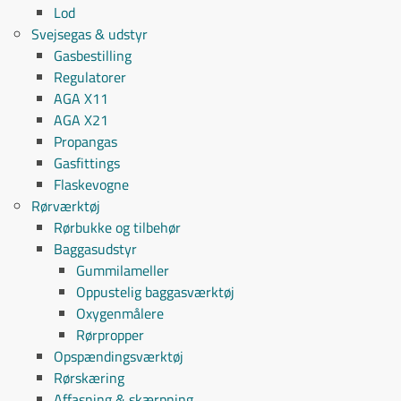
Lod
Svejsegas & udstyr
Gasbestilling
Regulatorer
AGA X11
AGA X21
Propangas
Gasfittings
Flaskevogne
Rørværktøj
Rørbukke og tilbehør
Baggasudstyr
Gummilameller
Oppustelig baggasværktøj
Oxygenmålere
Rørpropper
Opspændingsværktøj
Rørskæring
Affasning & skærpning