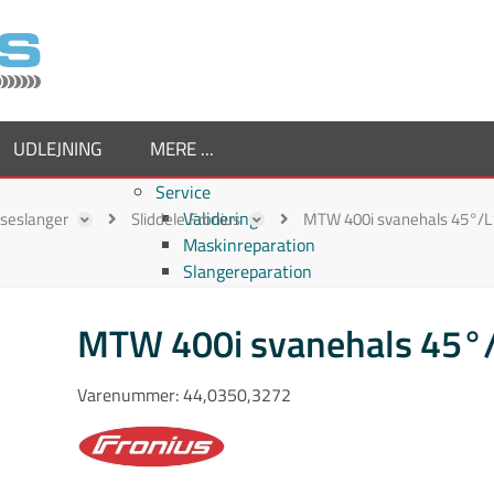
UDLEJNING
MERE ...
Service
Validering
ejseslanger
Sliddele Fronius
MTW 400i svanehals 45°/
Maskinreparation
Slangereparation
Om os
Virksomheden
MTW 400i svanehals 45°
Supplier
Medarbejdere
Varenummer:
44,0350,3272
Job hos TornboSvejs
Kvalitetspolitik
ESG politik
Nyheder hos TornboSvejs