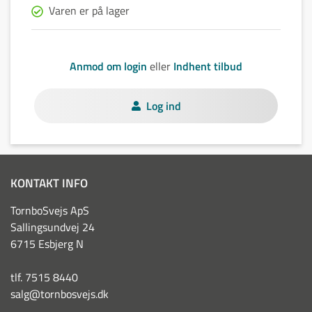
Varen er på lager
Anmod om login
eller
Indhent tilbud
Log ind
KONTAKT INFO
TornboSvejs ApS
Sallingsundvej 24
6715 Esbjerg N
tlf. 7515 8440
salg@tornbosvejs.dk