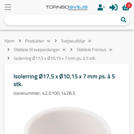
0
Hjem
Produkter
Svejseudstyr
Sliddele til svejseslanger
Sliddele Fronius
Isolerring Ø17,5 x Ø10,15 x 7 mm ps. á 5 stk.
Isolerring Ø17,5 x Ø10,15 x 7 mm ps. á 5
stk.
Varenummer:
42,0100,1428,5