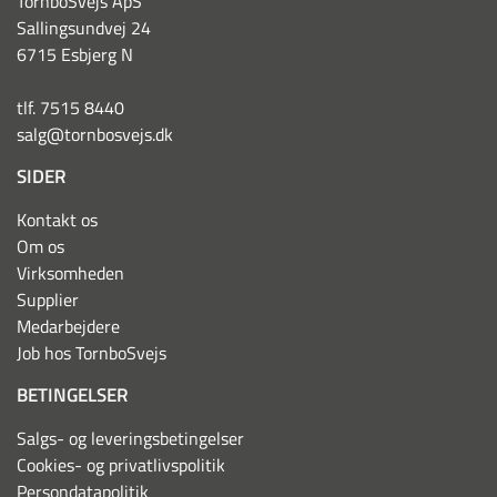
TornboSvejs ApS
Sallingsundvej 24
6715 Esbjerg N
tlf. 7515 8440
salg@tornbosvejs.dk
SIDER
Kontakt os
Om os
Virksomheden
Supplier
Medarbejdere
Job hos TornboSvejs
BETINGELSER
Salgs- og leveringsbetingelser
Cookies- og privatlivspolitik
Persondatapolitik