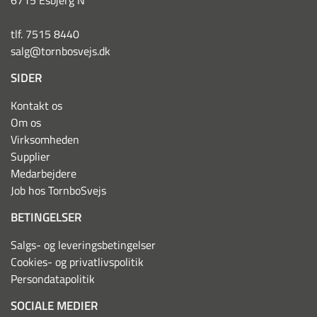
6715 Esbjerg N
tlf. 7515 8440
salg@tornbosvejs.dk
SIDER
Kontakt os
Om os
Virksomheden
Supplier
Medarbejdere
Job hos TornboSvejs
BETINGELSER
Salgs- og leveringsbetingelser
Cookies- og privatlivspolitik
Persondatapolitik
SOCIALE MEDIER