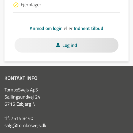
Fjernlager
Anmod om login
eller
Indhent tilbud
Log ind
KONTAKT INFO
TornboSvejs ApS
Sallingsundvej 24
6715 Esbjerg N
tlf. 7515 8440
salg@tornbosvejs.dk