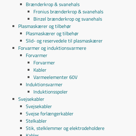
Brænderkrop & svanehals
Fronius brænderkrop & svanehals
Binzel brænderkrop og svanehals
Plasmaskærer og tilbehør
Plasmaskærer og tilbehør
Slid- og reservedele til plasmaskærer
Forvarmer og induktionsvarmere
Forvarmer
Forvarmer
Kabler
Varmeelementer 60V
Induktionsvarmer
Induktionsspoler
Svejsekabler
Svejsekabler
Svejse forlængerkabler
Stelkabler
Stik, stelklemmer og elektrodeholdere
Kabler