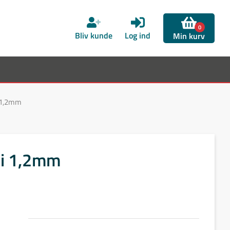
0
Bliv kunde
Log ind
Min kurv
i 1,2mm
Si 1,2mm