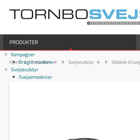
PRODUKTER
Kampagner
Brugte maskiner
Hjem
Produkter
Svejseudstyr
Sliddele til sv
Svejseudstyr
Svejsemaskiner
MIG/MAG svejsemaskiner
TIG svejsemaskiner
MMA / Elektrode svejsemaskiner
Multiprocesmaskiner
Svejseslanger
Binzel svejseslanger
Binzel MIG/MAG svejseslanger
Fronius svejseslanger