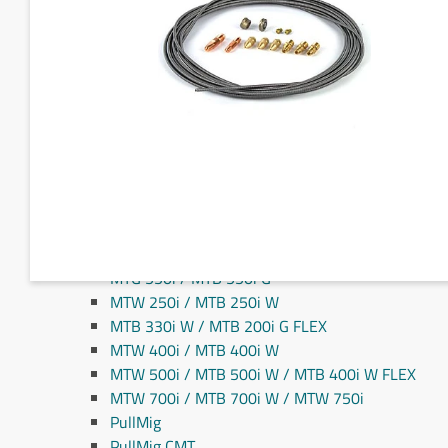
Fronius MIG/MAG svejseslanger
Fronius TIG svejseslanger
Sliddele til svejseslanger
Sliddele Fronius
MTG 2100S
MTG 2500S
MTG 250i / MTB 250i G
MTG 320i / MTB 320i G
MTB 200i / MTB 330i G
MTG 360i G
MTG 400i / 400i G / MTB 360i G FLEX
MTG 550i / MTB 550i G
MTW 250i / MTB 250i W
MTB 330i W / MTB 200i G FLEX
MTW 400i / MTB 400i W
MTW 500i / MTB 500i W / MTB 400i W FLEX
MTW 700i / MTB 700i W / MTW 750i
PullMig
PullMig CMT