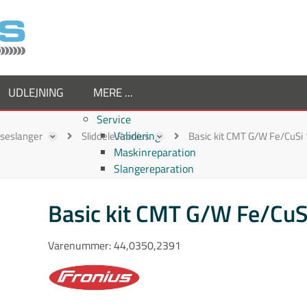
UDLEJNING
MERE ...
Service
Validering
ejseslanger
Sliddele Fronius
Basic kit CMT G/W Fe/CuS
Maskinreparation
Slangereparation
Om os
Virksomheden
Basic kit CMT G/W Fe/Cu
Supplier
Medarbejdere
Varenummer:
44,0350,2391
Job hos TornboSvejs
Kvalitetspolitik
ESG politik
Nyheder hos TornboSvejs