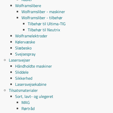
Wolframslibere
Wolframsliber - maskiner
Wolframsliber - tilbehør
Tilbehør til Ultima-TIG
Tilbehør til Neutrix
Wolframelektroder
Kølervæske
Slæbesko
Svejsespray
Lasersvejser
Håndholdte maskiner
Sliddele
Sikkerhed
Lasersvejsekabine
Tilsatsmaterialer
Sort, lavt- og ulegeret
MAG
Rørtråd