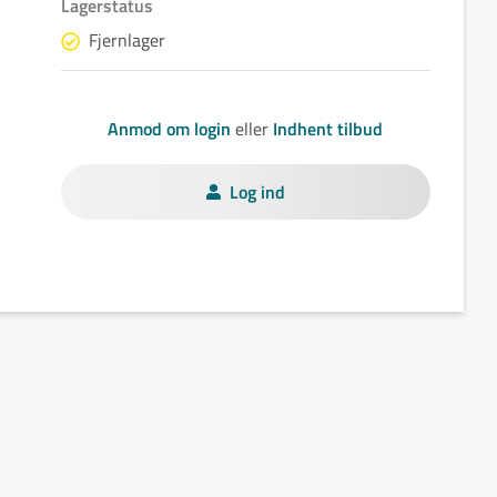
Lagerstatus
Fjernlager
Anmod om login
eller
Indhent tilbud
Log ind