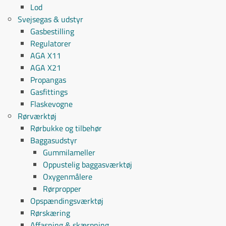
Lod
Svejsegas & udstyr
Gasbestilling
Regulatorer
AGA X11
AGA X21
Propangas
Gasfittings
Flaskevogne
Rørværktøj
Rørbukke og tilbehør
Baggasudstyr
Gummilameller
Oppustelig baggasværktøj
Oxygenmålere
Rørpropper
Opspændingsværktøj
Rørskæring
Affasning & skærpning