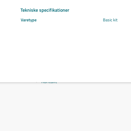
Svejs projektet sammen
Tekniske specifikationer
Kom i mål med dit projekt
Mærker
Varetype
Basic kit
Cepro
Fliess
Fronius
Grupa
Hypertherm
Reuter
NST
Find certifikat
Kontakt