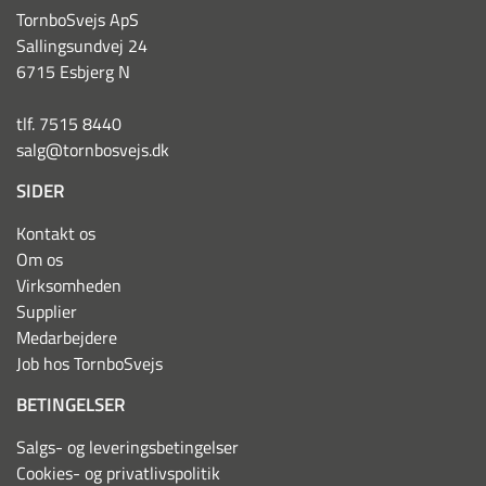
TornboSvejs ApS
Sallingsundvej 24
6715 Esbjerg N
tlf. 7515 8440
salg@tornbosvejs.dk
SIDER
Kontakt os
Om os
Virksomheden
Supplier
Medarbejdere
Job hos TornboSvejs
BETINGELSER
Salgs- og leveringsbetingelser
Cookies- og privatlivspolitik