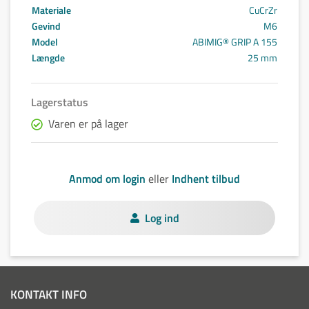
Materiale
CuCrZr
Gevind
M6
Model
ABIMIG® GRIP A 155
Længde
25 mm
Lagerstatus
Varen er på lager
Anmod om login
eller
Indhent tilbud
Log ind
KONTAKT INFO