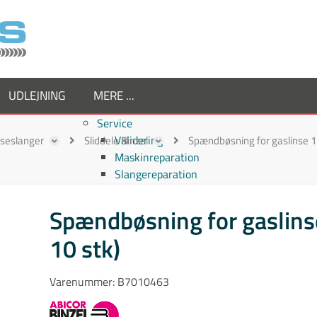
UDLEJNING
MERE ...
Service
Validering
ejseslanger
Sliddele Binzel
Spændbøsning for gaslinse 1.
Maskinreparation
Slangereparation
Om os
Virksomheden
Spændbøsning for gaslins
Supplier
10 stk)
Medarbejdere
Job hos TornboSvejs
Kvalitetspolitik
Varenummer:
B7010463
ESG politik
Nyheder hos TornboSvejs