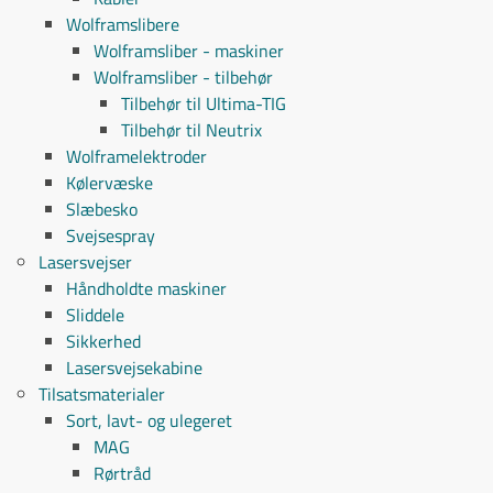
Wolframslibere
Wolframsliber - maskiner
Wolframsliber - tilbehør
Tilbehør til Ultima-TIG
Tilbehør til Neutrix
Wolframelektroder
Kølervæske
Slæbesko
Svejsespray
Lasersvejser
Håndholdte maskiner
Sliddele
Sikkerhed
Lasersvejsekabine
Tilsatsmaterialer
Sort, lavt- og ulegeret
MAG
Rørtråd