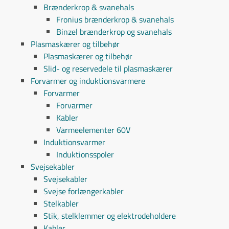
Brænderkrop & svanehals
Fronius brænderkrop & svanehals
Binzel brænderkrop og svanehals
Plasmaskærer og tilbehør
Plasmaskærer og tilbehør
Slid- og reservedele til plasmaskærer
Forvarmer og induktionsvarmere
Forvarmer
Forvarmer
Kabler
Varmeelementer 60V
Induktionsvarmer
Induktionsspoler
Svejsekabler
Svejsekabler
Svejse forlængerkabler
Stelkabler
Stik, stelklemmer og elektrodeholdere
Kabler