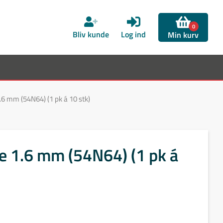
0
Bliv kunde
Log ind
Min kurv
6 mm (54N64) (1 pk á 10 stk)
e 1.6 mm (54N64) (1 pk á