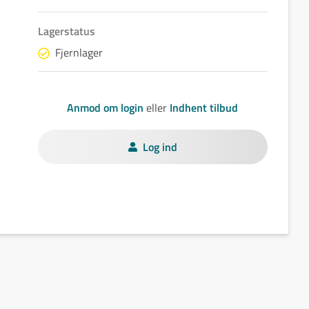
Lagerstatus
Fjernlager
Anmod om login
eller
Indhent tilbud
Log ind