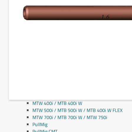
Fronius MIG/MAG svejseslanger
Fronius TIG svejseslanger
Sliddele til svejseslanger
Sliddele Fronius
MTG 2100S
MTG 2500S
MTG 250i / MTB 250i G
MTG 320i / MTB 320i G
MTB 200i / MTB 330i G
MTG 360i G
MTG 400i / 400i G / MTB 360i G FLEX
MTG 550i / MTB 550i G
MTW 250i / MTB 250i W
MTB 330i W / MTB 200i G FLEX
MTW 400i / MTB 400i W
MTW 500i / MTB 500i W / MTB 400i W FLEX
MTW 700i / MTB 700i W / MTW 750i
PullMig
PullMig CMT