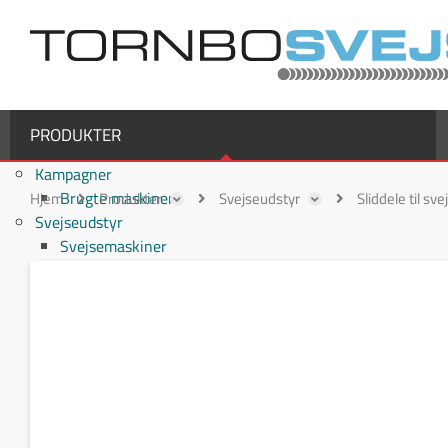
PRODUKTER
Kampagner
Brugte maskiner
Hjem
Produkter
Svejseudstyr
Sliddele til sv
Svejseudstyr
Svejsemaskiner
MIG/MAG svejsemaskiner
TIG svejsemaskiner
MMA / Elektrode svejsemaskiner
Multiprocesmaskiner
Svejseslanger
Binzel svejseslanger
Binzel MIG/MAG svejseslanger
Fronius svejseslanger