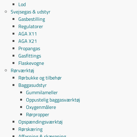
Lod
Svejsegas & udstyr
Gasbestilling
Regulatorer
AGA X11
AGA X21
Propangas
Gasfittings
Flaskevogne
Rørværktøj
Rørbukke og tilbehør
Baggasudstyr
Gummilameller
Oppustelig baggasværktøj
Oxygenmålere
Rørpropper
Opspændingsværktøj
Rørskæring
Affasning & skærpning