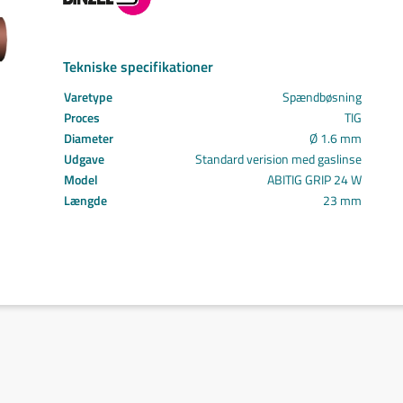
Svejs projektet sammen
Kom i mål med dit projekt
Mærker
Tekniske specifikationer
Cepro
Varetype
Spændbøsning
Fliess
Proces
TIG
Fronius
Diameter
Ø 1.6 mm
Grupa
Udgave
Standard verision med gaslinse
Hypertherm
Model
ABITIG GRIP 24 W
Reuter
Længde
23 mm
NST
Find certifikat
Kontakt