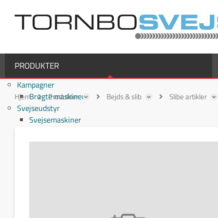
PRODUKTER
Kampagner
Brugte maskiner
Hjem
Produkter
Bejds & slib
Slibe artikler
Svejseudstyr
Svejsemaskiner
MIG/MAG svejsemaskiner
TIG svejsemaskiner
MMA / Elektrode svejsemaskiner
Multiprocesmaskiner
Svejseslanger
Binzel svejseslanger
Binzel MIG/MAG svejseslanger
Fronius svejseslanger