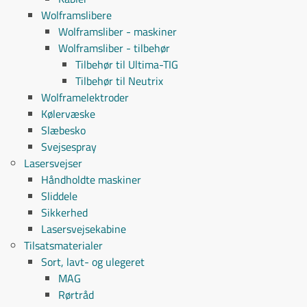
Wolframslibere
Wolframsliber - maskiner
Wolframsliber - tilbehør
Tilbehør til Ultima-TIG
Tilbehør til Neutrix
Wolframelektroder
Kølervæske
Slæbesko
Svejsespray
Lasersvejser
Håndholdte maskiner
Sliddele
Sikkerhed
Lasersvejsekabine
Tilsatsmaterialer
Sort, lavt- og ulegeret
MAG
Rørtråd