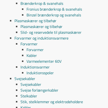
Brænderkrop & svanehals
Fronius brænderkrop & svanehals
Binzel brænderkrop og svanehals
Plasmaskærer og tilbehør
Plasmaskærer og tilbehør
Slid- og reservedele til plasmaskærer
Forvarmer og induktionsvarmere
Forvarmer
Forvarmer
Kabler
Varmeelementer 60V
Induktionsvarmer
Induktionsspoler
Svejsekabler
Svejsekabler
Svejse forlængerkabler
Stelkabler
Stik, stelklemmer og elektrodeholdere
Kabler