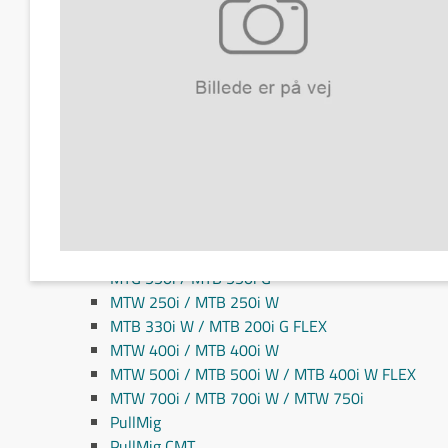
Fronius MIG/MAG svejseslanger
Fronius TIG svejseslanger
Sliddele til svejseslanger
Sliddele Fronius
MTG 2100S
MTG 2500S
MTG 250i / MTB 250i G
MTG 320i / MTB 320i G
MTB 200i / MTB 330i G
MTG 360i G
MTG 400i / 400i G / MTB 360i G FLEX
MTG 550i / MTB 550i G
MTW 250i / MTB 250i W
MTB 330i W / MTB 200i G FLEX
MTW 400i / MTB 400i W
MTW 500i / MTB 500i W / MTB 400i W FLEX
MTW 700i / MTB 700i W / MTW 750i
PullMig
PullMig CMT