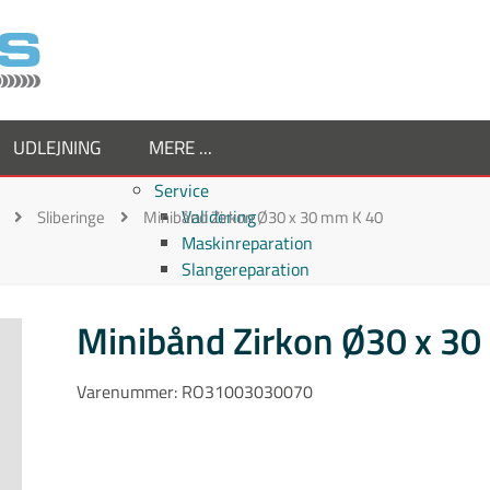
UDLEJNING
MERE ...
Service
Validering
Sliberinge
Minibånd Zirkon Ø30 x 30 mm K 40
Maskinreparation
Slangereparation
Om os
Virksomheden
Minibånd Zirkon Ø30 x 3
Supplier
Medarbejdere
Varenummer:
RO31003030070
Job hos TornboSvejs
Kvalitetspolitik
ESG politik
Nyheder hos TornboSvejs