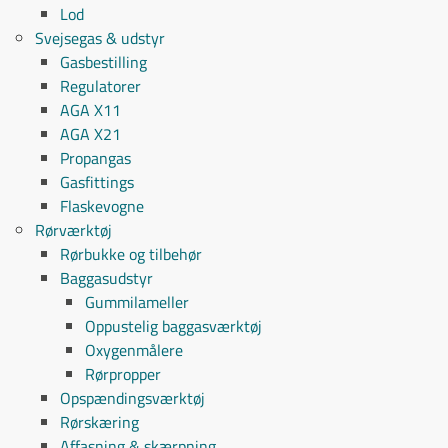
Lod
Svejsegas & udstyr
Gasbestilling
Regulatorer
AGA X11
AGA X21
Propangas
Gasfittings
Flaskevogne
Rørværktøj
Rørbukke og tilbehør
Baggasudstyr
Gummilameller
Oppustelig baggasværktøj
Oxygenmålere
Rørpropper
Opspændingsværktøj
Rørskæring
Affasning & skærpning