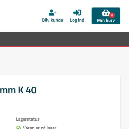
0
Bliv kunde
Log ind
Min kurv
0 mm K 40
Lagerstatus
Varen er på lager