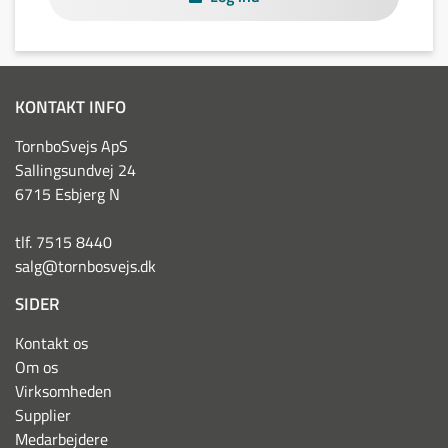
KONTAKT INFO
TornboSvejs ApS
Sallingsundvej 24
6715 Esbjerg N
tlf. 7515 8440
salg@tornbosvejs.dk
SIDER
Kontakt os
Om os
Virksomheden
Supplier
Medarbejdere