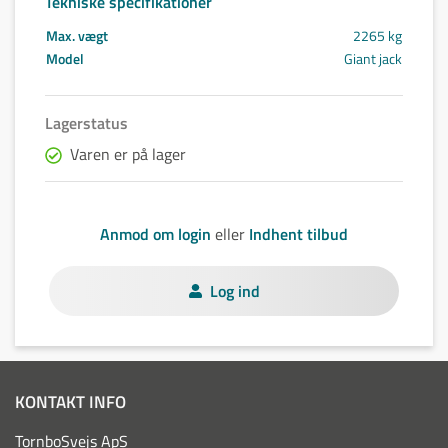
Tekniske specifikationer
Max. vægt
2265 kg
Model
Giant jack
Lagerstatus
Varen er på lager
Anmod om login
eller
Indhent tilbud
Log ind
KONTAKT INFO
TornboSvejs ApS