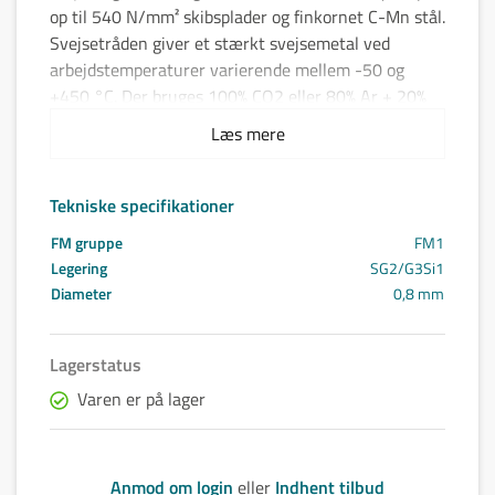
op til 540 N/mm² skibsplader og finkornet C-Mn stål.
Svejsetråden giver et stærkt svejsemetal ved
arbejdstemperaturer varierende mellem -50 og
+450 °C. Der bruges 100% CO2 eller 80% Ar + 20%
CO2 som beskyttelsegas når man svejser med
Læs mere
tråden.
Tekniske specifikationer
FM gruppe
FM1
Legering
SG2/G3Si1
Diameter
0,8 mm
Lagerstatus
Varen er på lager
Anmod om login
eller
Indhent tilbud