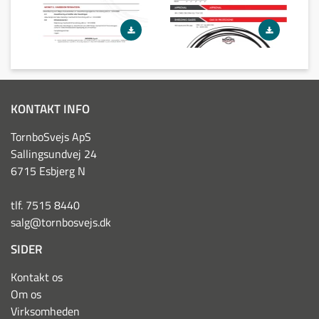
KONTAKT INFO
TornboSvejs ApS
Sallingsundvej 24
6715 Esbjerg N
tlf. 7515 8440
salg@tornbosvejs.dk
SIDER
Kontakt os
Om os
Virksomheden