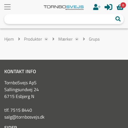
0
Hjem
Produkter
Mærker
Grupa
KONTAKT INFO
TornboSvejs ApS
Sallingsundvej 24
6715 Esbjerg N
tlf. 7515 8440
salg@tornbosvejs.dk
SIDER