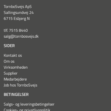
TornboSvejs ApS
Sallingsundvej 24
6715 Esbjerg N
tlf. 7515 8440
salg@tornbosvejs.dk
SIDER
Kontakt os
Om os
Virksomheden
Supplier
Medarbejdere
Job hos TornboSvejs
BETINGELSER
Salgs- og leveringsbetingelser
Cookies- og privatlivspolitik