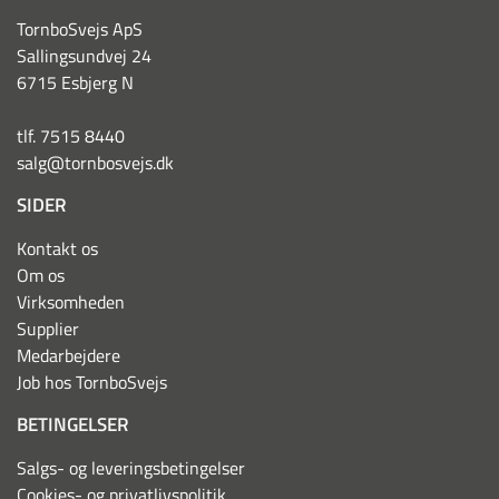
TornboSvejs ApS
Sallingsundvej 24
6715 Esbjerg N
tlf. 7515 8440
salg@tornbosvejs.dk
SIDER
Kontakt os
Om os
Virksomheden
Supplier
Medarbejdere
Job hos TornboSvejs
BETINGELSER
Salgs- og leveringsbetingelser
Cookies- og privatlivspolitik