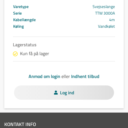
Varetype
Svejseslange
Serie
TTW 3000A
Kabellængde
4m
Køling
Vandkølet
Lagerstatus
Kun få på lager
Anmod om login
eller
Indhent tilbud
Log ind
KONTAKT INFO