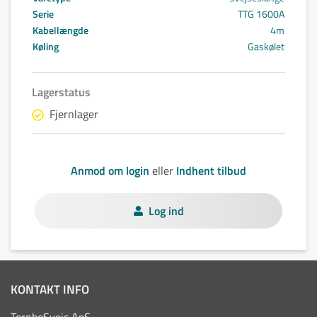
Serie
TTG 1600A
Kabellængde
4m
Køling
Gaskølet
Lagerstatus
Fjernlager
Anmod om login
eller
Indhent tilbud
Log ind
KONTAKT INFO