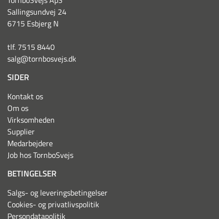
TornboSvejs ApS
Sallingsundvej 24
6715 Esbjerg N
tlf. 7515 8440
salg@tornbosvejs.dk
SIDER
Kontakt os
Om os
Virksomheden
Supplier
Medarbejdere
Job hos TornboSvejs
BETINGELSER
Salgs- og leveringsbetingelser
Cookies- og privatlivspolitik
Persondatapolitik