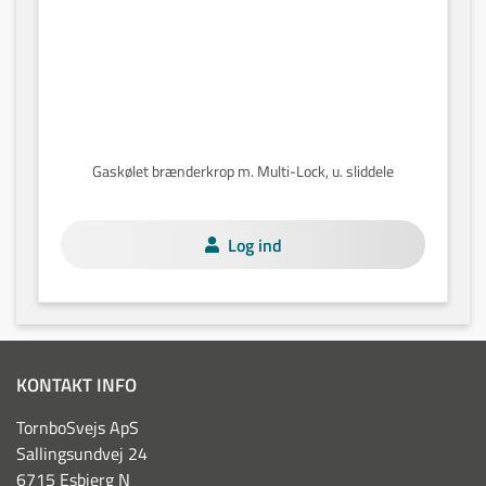
Gaskølet brænderkrop m. Multi-Lock, u. sliddele
Log ind
KONTAKT INFO
TornboSvejs ApS
Sallingsundvej 24
6715 Esbjerg N