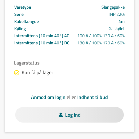
Varetype
Slangepakke
Serie
THP 220i
Kabellængde
4m
Køling
Gaskølet
Intermittens [10 min 40°] AC
100 A / 100% 130 A / 60%
Intermittens [10 min 40°] DC
130 A / 100% 170 A / 60%
Lagerstatus
Kun få på lager
Anmod om login
eller
Indhent tilbud
Log ind