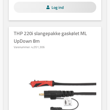
Log ind
THP 220i slangepakke gaskølet ML
UpDown 8m
Varenummer:
4,051,306