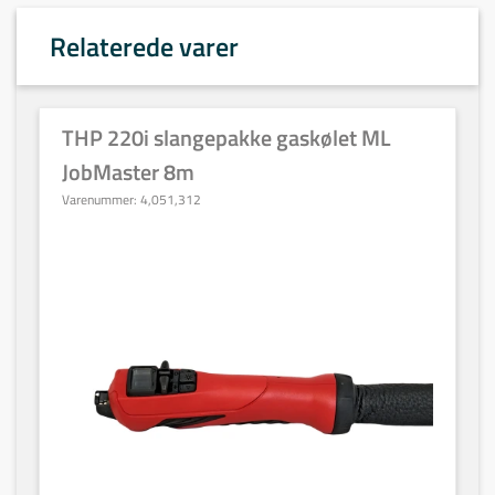
Relaterede varer
THP 220i slangepakke gaskølet ML
JobMaster 8m
Varenummer:
4,051,312