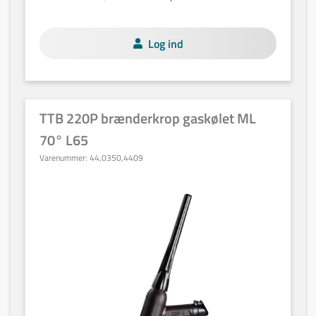
Log ind
TTB 220P brænderkrop gaskølet ML
70° L65
Varenummer:
44,0350,4409