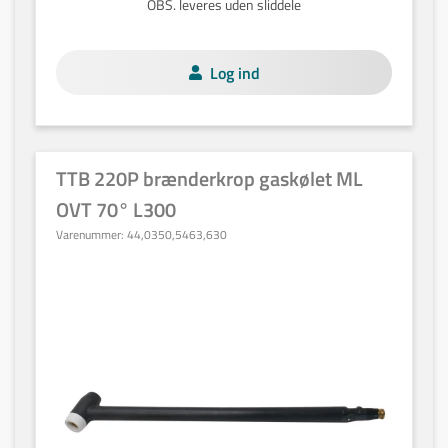
OBS. leveres uden sliddele
Log ind
TTB 220P brænderkrop gaskølet ML
OVT 70° L300
Varenummer:
44,0350,5463,630