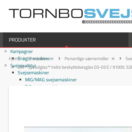
PRODUKTER
Kampagner
Brugte maskiner
Hjem
Produkter
Personlige værnemidler
Sve
Svejseudstyr
3M™ Speedglas™ Indre beskyttelsesglas G5-03 E / 9100X, 5
Svejsemaskiner
MIG/MAG svejsemaskiner
TIG svejsemaskiner
MMA / Elektrode svejsemaskiner
Multiprocesmaskiner
Svejseslanger
Binzel svejseslanger
Binzel MIG/MAG svejseslanger
Fronius svejseslanger