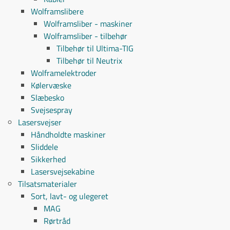
Wolframslibere
Wolframsliber - maskiner
Wolframsliber - tilbehør
Tilbehør til Ultima-TIG
Tilbehør til Neutrix
Wolframelektroder
Kølervæske
Slæbesko
Svejsespray
Lasersvejser
Håndholdte maskiner
Sliddele
Sikkerhed
Lasersvejsekabine
Tilsatsmaterialer
Sort, lavt- og ulegeret
MAG
Rørtråd