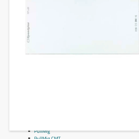
Fronius MIG/MAG svejseslanger
Fronius TIG svejseslanger
Sliddele til svejseslanger
Sliddele Fronius
MTG 2100S
MTG 2500S
MTG 250i / MTB 250i G
MTG 320i / MTB 320i G
MTB 200i / MTB 330i G
MTG 360i G
MTG 400i / 400i G / MTB 360i G FLEX
MTG 550i / MTB 550i G
MTW 250i / MTB 250i W
MTB 330i W / MTB 200i G FLEX
MTW 400i / MTB 400i W
MTW 500i / MTB 500i W / MTB 400i W FLEX
MTW 700i / MTB 700i W / MTW 750i
PullMig
PullMig CMT