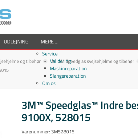
UDLEJNING
MERE ...
Service
Validering
jsehjelme og tilbehør
3M Speedglas svejsehjelme og tilbehør
Maskinreparation
28015
Slangereparation
Om os
Virksomheden
Supplier
3M™ Speedglas™ Indre bes
Medarbejdere
9100X, 528015
Job hos TornboSvejs
Kvalitetspolitik
ESG politik
Varenummer:
3M528015
Nyheder hos TornboSvejs