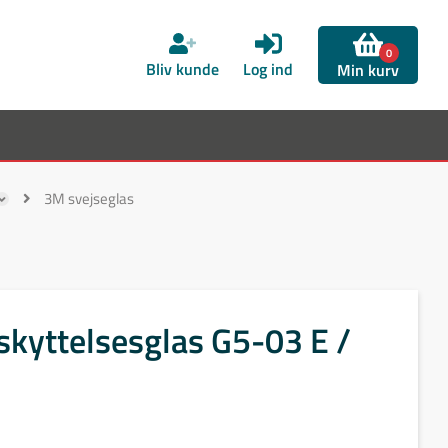
0
Bliv kunde
Log ind
Min kurv
3M svejseglas
kyttelsesglas G5-03 E /