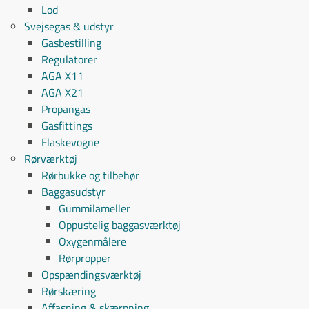
Lod
Svejsegas & udstyr
Gasbestilling
Regulatorer
AGA X11
AGA X21
Propangas
Gasfittings
Flaskevogne
Rørværktøj
Rørbukke og tilbehør
Baggasudstyr
Gummilameller
Oppustelig baggasværktøj
Oxygenmålere
Rørpropper
Opspændingsværktøj
Rørskæring
Affasning & skærpning