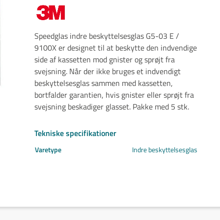
Svejs projektet sammen
Kom i mål med dit projekt
Mærker
Speedglas indre beskyttelsesglas G5-03 E /
Cepro
9100X er designet til at beskytte den indvendige
Fliess
side af kassetten mod gnister og sprøjt fra
Fronius
svejsning. Når der ikke bruges et indvendigt
Grupa
beskyttelsesglas sammen med kassetten,
Hypertherm
bortfalder garantien, hvis gnister eller sprøjt fra
Reuter
svejsning beskadiger glasset. Pakke med 5 stk.
NST
Find certifikat
Tekniske specifikationer
Kontakt
Varetype
Indre beskyttelsesglas