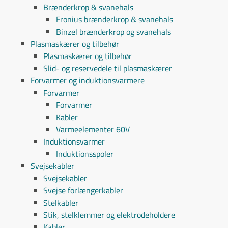
Brænderkrop & svanehals
Fronius brænderkrop & svanehals
Binzel brænderkrop og svanehals
Plasmaskærer og tilbehør
Plasmaskærer og tilbehør
Slid- og reservedele til plasmaskærer
Forvarmer og induktionsvarmere
Forvarmer
Forvarmer
Kabler
Varmeelementer 60V
Induktionsvarmer
Induktionsspoler
Svejsekabler
Svejsekabler
Svejse forlængerkabler
Stelkabler
Stik, stelklemmer og elektrodeholdere
Kabler