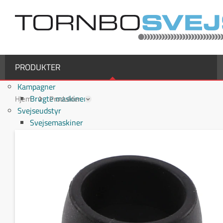
PRODUKTER
Kampagner
Brugte maskiner
Hjem
Produkter
Svejseudstyr
Svejsemaskiner
MIG/MAG svejsemaskiner
TIG svejsemaskiner
MMA / Elektrode svejsemaskiner
Multiprocesmaskiner
Svejseslanger
Binzel svejseslanger
Binzel MIG/MAG svejseslanger
Fronius svejseslanger