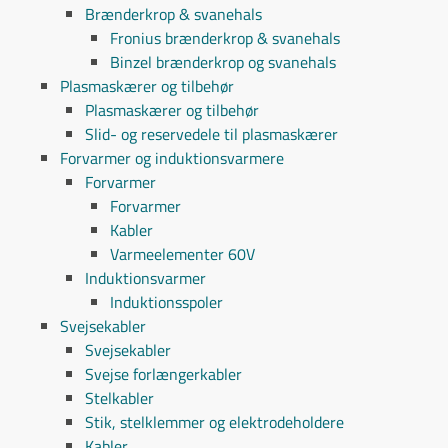
Brænderkrop & svanehals
Fronius brænderkrop & svanehals
Binzel brænderkrop og svanehals
Plasmaskærer og tilbehør
Plasmaskærer og tilbehør
Slid- og reservedele til plasmaskærer
Forvarmer og induktionsvarmere
Forvarmer
Forvarmer
Kabler
Varmeelementer 60V
Induktionsvarmer
Induktionsspoler
Svejsekabler
Svejsekabler
Svejse forlængerkabler
Stelkabler
Stik, stelklemmer og elektrodeholdere
Kabler