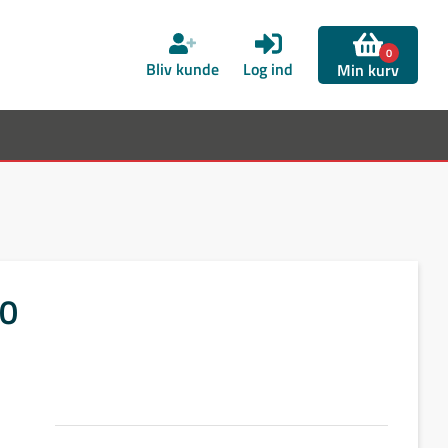
0
Bliv kunde
Log ind
Min kurv
00