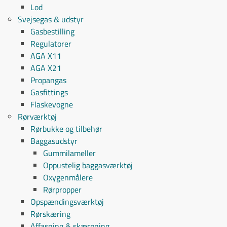
Lod
Svejsegas & udstyr
Gasbestilling
Regulatorer
AGA X11
AGA X21
Propangas
Gasfittings
Flaskevogne
Rørværktøj
Rørbukke og tilbehør
Baggasudstyr
Gummilameller
Oppustelig baggasværktøj
Oxygenmålere
Rørpropper
Opspændingsværktøj
Rørskæring
Affasning & skærpning