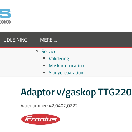
UDLEJNING
MERE ...
Service
Validering
Maskinreparation
Slangereparation
Om os
Virksomheden
Adaptor v/gaskop TTG22
Supplier
Medarbejdere
Varenummer:
42,0402,0222
Job hos TornboSvejs
Kvalitetspolitik
ESG politik
Nyheder hos TornboSvejs