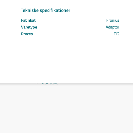
Svejs projektet sammen
Tekniske specifikationer
Kom i mål med dit projekt
Mærker
Fabrikat
Fronius
Cepro
Varetype
Adaptor
Fliess
Proces
TIG
Fronius
Grupa
Hypertherm
Reuter
NST
Find certifikat
Kontakt