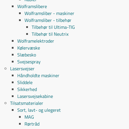
Wolframslibere
Wolframsliber - maskiner
Wolframsliber - tilbehør
Tilbehør til Ultima-TIG
Tilbehør til Neutrix
Wolframelektroder
Kølervæske
Slæbesko
Svejsespray
Lasersvejser
Håndholdte maskiner
Sliddele
Sikkerhed
Lasersvejsekabine
Tilsatsmaterialer
Sort, lavt- og ulegeret
MAG
Rørtråd