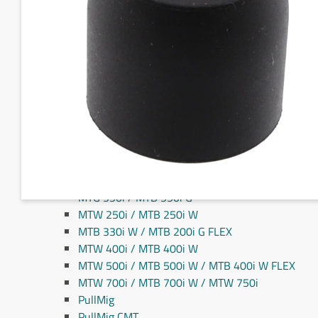
Fronius MIG/MAG svejseslanger
Fronius TIG svejseslanger
Sliddele til svejseslanger
Sliddele Fronius
MTG 2100S
MTG 2500S
MTG 250i / MTB 250i G
MTG 320i / MTB 320i G
MTB 200i / MTB 330i G
MTG 360i G
MTG 400i / 400i G / MTB 360i G FLEX
MTG 550i / MTB 550i G
MTW 250i / MTB 250i W
MTB 330i W / MTB 200i G FLEX
MTW 400i / MTB 400i W
MTW 500i / MTB 500i W / MTB 400i W FLEX
MTW 700i / MTB 700i W / MTW 750i
PullMig
PullMig CMT