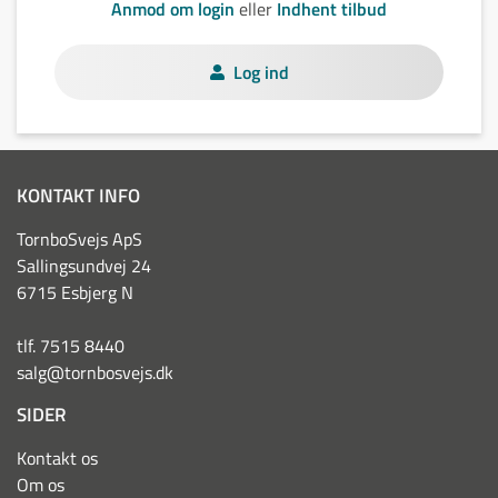
Anmod om login
eller
Indhent tilbud
Log ind
KONTAKT INFO
TornboSvejs ApS
Sallingsundvej 24
6715 Esbjerg N
tlf. 7515 8440
salg@tornbosvejs.dk
SIDER
Kontakt os
Om os