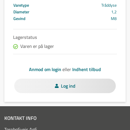
Varetype
Tråddyse
Diameter
1,2
Gevind
M8
Lagerstatus
Varen er på lager
Anmod om login
eller
Indhent tilbud
Log ind
KONTAKT INFO
TornboSvejs ApS