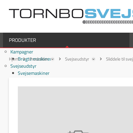
PRODUKTER
Kampagner
Brugte maskiner
Hjem
Produkter
Svejseudstyr
Sliddele til sv
Svejseudstyr
Svejsemaskiner
MIG/MAG svejsemaskiner
TIG svejsemaskiner
MMA / Elektrode svejsemaskiner
Multiprocesmaskiner
Svejseslanger
Binzel svejseslanger
Binzel MIG/MAG svejseslanger
Fronius svejseslanger