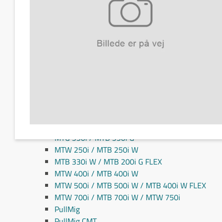
Fronius MIG/MAG svejseslanger
Fronius TIG svejseslanger
Sliddele til svejseslanger
Sliddele Fronius
MTG 2100S
MTG 2500S
MTG 250i / MTB 250i G
MTG 320i / MTB 320i G
MTB 200i / MTB 330i G
MTG 360i G
MTG 400i / 400i G / MTB 360i G FLEX
MTG 550i / MTB 550i G
MTW 250i / MTB 250i W
MTB 330i W / MTB 200i G FLEX
MTW 400i / MTB 400i W
MTW 500i / MTB 500i W / MTB 400i W FLEX
MTW 700i / MTB 700i W / MTW 750i
PullMig
PullMig CMT