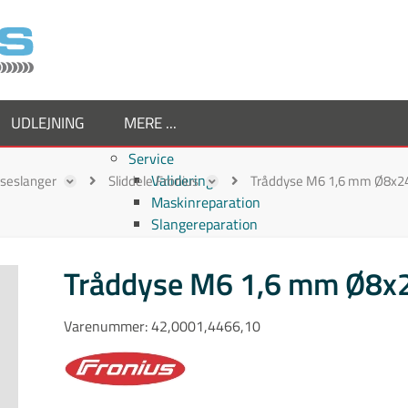
UDLEJNING
MERE ...
Service
Validering
ejseslanger
Sliddele Fronius
Tråddyse M6 1,6 mm Ø8x2
Maskinreparation
Slangereparation
Om os
Virksomheden
Tråddyse M6 1,6 mm Ø8x
Supplier
Medarbejdere
Varenummer:
42,0001,4466,10
Job hos TornboSvejs
Kvalitetspolitik
ESG politik
Nyheder hos TornboSvejs