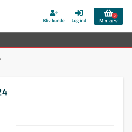
0
Bliv kunde
Log ind
Min kurv
4
24