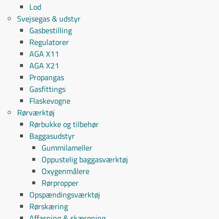
Lod
Svejsegas & udstyr
Gasbestilling
Regulatorer
AGA X11
AGA X21
Propangas
Gasfittings
Flaskevogne
Rørværktøj
Rørbukke og tilbehør
Baggasudstyr
Gummilameller
Oppustelig baggasværktøj
Oxygenmålere
Rørpropper
Opspændingsværktøj
Rørskæring
Affasning & skærpning