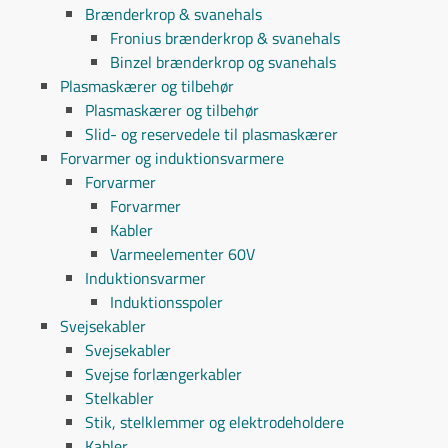
Brænderkrop & svanehals
Fronius brænderkrop & svanehals
Binzel brænderkrop og svanehals
Plasmaskærer og tilbehør
Plasmaskærer og tilbehør
Slid- og reservedele til plasmaskærer
Forvarmer og induktionsvarmere
Forvarmer
Forvarmer
Kabler
Varmeelementer 60V
Induktionsvarmer
Induktionsspoler
Svejsekabler
Svejsekabler
Svejse forlængerkabler
Stelkabler
Stik, stelklemmer og elektrodeholdere
Kabler