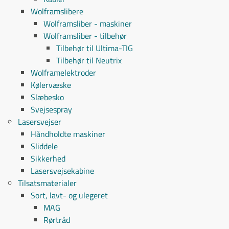
Wolframslibere
Wolframsliber - maskiner
Wolframsliber - tilbehør
Tilbehør til Ultima-TIG
Tilbehør til Neutrix
Wolframelektroder
Kølervæske
Slæbesko
Svejsespray
Lasersvejser
Håndholdte maskiner
Sliddele
Sikkerhed
Lasersvejsekabine
Tilsatsmaterialer
Sort, lavt- og ulegeret
MAG
Rørtråd