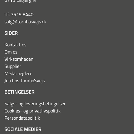
6715 Esbjerg N
tlf. 7515 8440
salg@tornbosvejs.dk
SIDER
Kontakt os
Om os
Virksomheden
Supplier
Medarbejdere
Job hos TornboSvejs
BETINGELSER
Salgs- og leveringsbetingelser
Cookies- og privatlivspolitik
Persondatapolitik
SOCIALE MEDIER