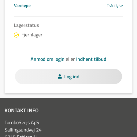
Varetype
Tråddyse
Lagerstatus
Fjernlager
Anmod om login
eller
Indhent tilbud
Log ind
KONTAKT INFO
TornboSvejs ApS
Sallingsundvej 24