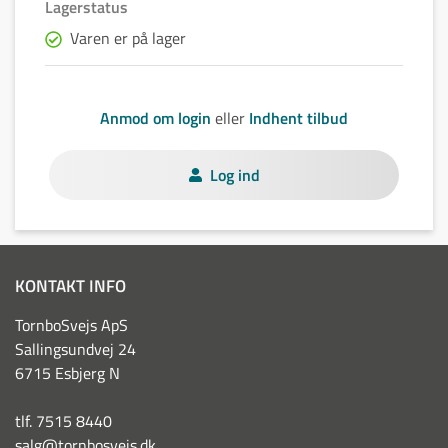
Lagerstatus
Varen er på lager
Anmod om login
eller
Indhent tilbud
Log ind
KONTAKT INFO
TornboSvejs ApS
Sallingsundvej 24
6715 Esbjerg N
tlf. 7515 8440
salg@tornbosvejs.dk