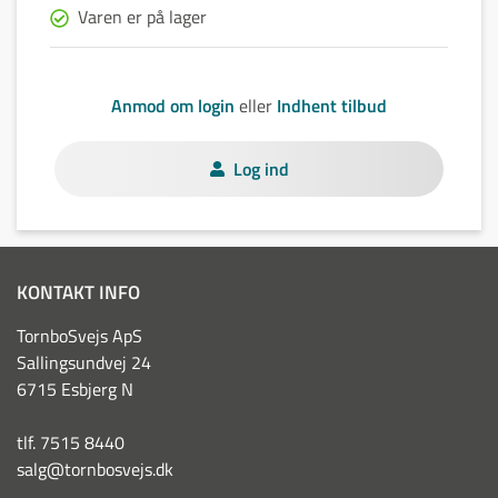
Varen er på lager
Anmod om login
eller
Indhent tilbud
Log ind
KONTAKT INFO
TornboSvejs ApS
Sallingsundvej 24
6715 Esbjerg N
tlf. 7515 8440
salg@tornbosvejs.dk