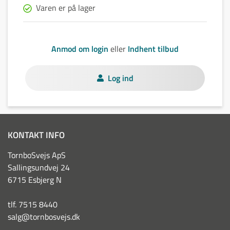
Varen er på lager
Anmod om login
eller
Indhent tilbud
Log ind
KONTAKT INFO
TornboSvejs ApS
Sallingsundvej 24
6715 Esbjerg N
tlf. 7515 8440
salg@tornbosvejs.dk