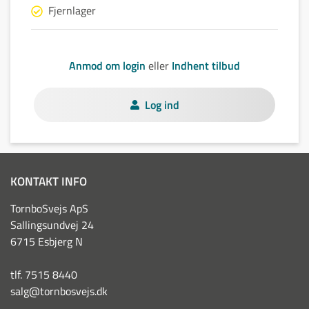
Fjernlager
Anmod om login
eller
Indhent tilbud
Log ind
KONTAKT INFO
TornboSvejs ApS
Sallingsundvej 24
6715 Esbjerg N
tlf. 7515 8440
salg@tornbosvejs.dk