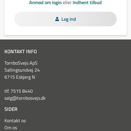
Anmod om login
eller
Indhent tilbud
Log ind
KONTAKT INFO
TornboSvejs ApS
Sallingsundvej 24
6715 Esbjerg N
tlf. 7515 8440
salg@tornbosvejs.dk
SIDER
Kontakt os
Om os