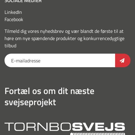
SOCIALE MEDIER
LinkedIn
Facebook
Tilmeld dig vores nyhedsbrev og vær blandt de første til at
høre om nye spændende produkter og konkurrencedygtige
tilbud
Fortæl os om dit næste
svejseprojekt
torn
outl