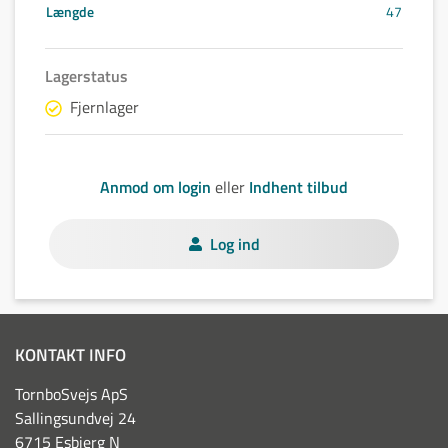
Længde
47
Lagerstatus
Fjernlager
Anmod om login
eller
Indhent tilbud
Log ind
KONTAKT INFO
TornboSvejs ApS
Sallingsundvej 24
6715 Esbjerg N