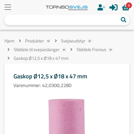
0
Hjem
Produkter
Svejseudstyr
Sliddele til svejseslanger
Sliddele Fronius
Gaskop Ø12,5 x Ø18 x 47 mm
Gaskop Ø12,5 x Ø18 x 47 mm
Varenummer:
42,0300,2280