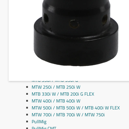
Fronius MIG/MAG svejseslanger
Fronius TIG svejseslanger
Sliddele til svejseslanger
Sliddele Fronius
MTG 2100S
MTG 2500S
MTG 250i / MTB 250i G
MTG 320i / MTB 320i G
MTB 200i / MTB 330i G
MTG 360i G
MTG 400i / 400i G / MTB 360i G FLEX
MTG 550i / MTB 550i G
MTW 250i / MTB 250i W
MTB 330i W / MTB 200i G FLEX
MTW 400i / MTB 400i W
MTW 500i / MTB 500i W / MTB 400i W FLEX
MTW 700i / MTB 700i W / MTW 750i
PullMig
PullMig CMT