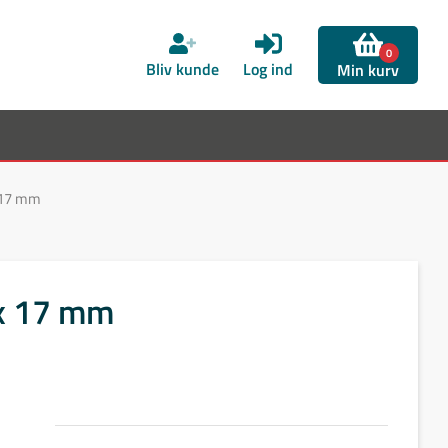
0
Bliv kunde
Log ind
Min kurv
x 17 mm
 x 17 mm