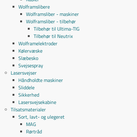
Wolframslibere
Wolframsliber - maskiner
Wolframsliber - tilbehør
Tilbehør til Ultima-TIG
Tilbehør til Neutrix
Wolframelektroder
Kølervæske
Slæbesko
Svejsespray
Lasersvejser
Håndholdte maskiner
Sliddele
Sikkerhed
Lasersvejsekabine
Tilsatsmaterialer
Sort, lavt- og ulegeret
MAG
Rørtråd