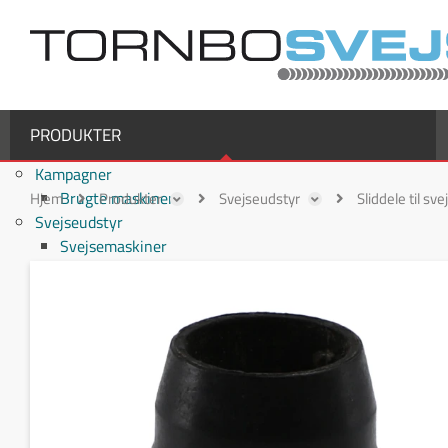
PRODUKTER
Kampagner
Brugte maskiner
Hjem
Produkter
Svejseudstyr
Sliddele til sv
Svejseudstyr
Svejsemaskiner
MIG/MAG svejsemaskiner
TIG svejsemaskiner
MMA / Elektrode svejsemaskiner
Multiprocesmaskiner
Svejseslanger
Binzel svejseslanger
Binzel MIG/MAG svejseslanger
Fronius svejseslanger