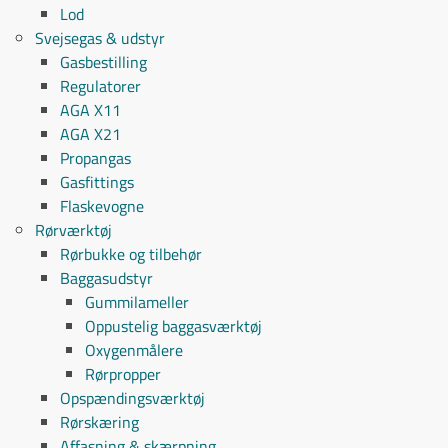
Lod
Svejsegas & udstyr
Gasbestilling
Regulatorer
AGA X11
AGA X21
Propangas
Gasfittings
Flaskevogne
Rørværktøj
Rørbukke og tilbehør
Baggasudstyr
Gummilameller
Oppustelig baggasværktøj
Oxygenmålere
Rørpropper
Opspændingsværktøj
Rørskæring
Affasning & skærpning