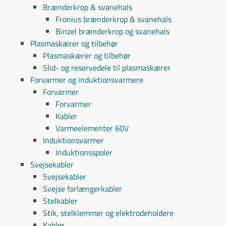
Brænderkrop & svanehals
Fronius brænderkrop & svanehals
Binzel brænderkrop og svanehals
Plasmaskærer og tilbehør
Plasmaskærer og tilbehør
Slid- og reservedele til plasmaskærer
Forvarmer og induktionsvarmere
Forvarmer
Forvarmer
Kabler
Varmeelementer 60V
Induktionsvarmer
Induktionsspoler
Svejsekabler
Svejsekabler
Svejse forlængerkabler
Stelkabler
Stik, stelklemmer og elektrodeholdere
Kabler