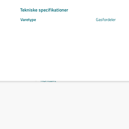
Svejs projektet sammen
Tekniske specifikationer
Kom i mål med dit projekt
Mærker
Varetype
Gasfordeler
Cepro
Fliess
Fronius
Grupa
Hypertherm
Reuter
NST
Find certifikat
Kontakt