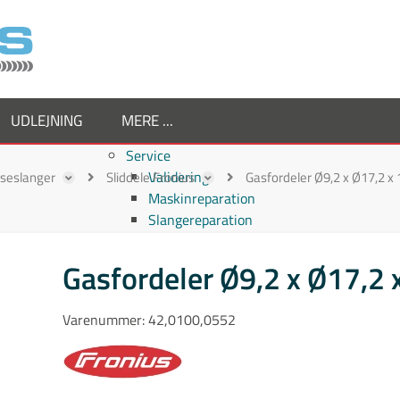
UDLEJNING
MERE ...
Service
Validering
ejseslanger
Sliddele Fronius
Gasfordeler Ø9,2 x Ø17,2 
Maskinreparation
Slangereparation
Om os
Virksomheden
Gasfordeler Ø9,2 x Ø17,2
Supplier
Medarbejdere
Varenummer:
42,0100,0552
Job hos TornboSvejs
Kvalitetspolitik
ESG politik
Nyheder hos TornboSvejs