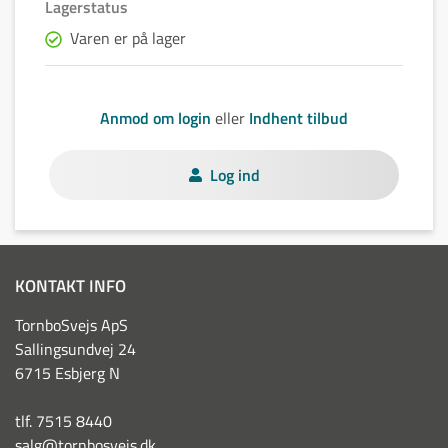
Lagerstatus
Varen er på lager
Anmod om login
eller
Indhent tilbud
Log ind
KONTAKT INFO
TornboSvejs ApS
Sallingsundvej 24
6715 Esbjerg N
tlf. 7515 8440
salg@tornbosvejs.dk