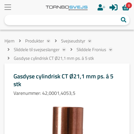
0
Hjem
Produkter
Svejseudstyr
Sliddele til svejseslanger
Sliddele Fronius
Gasdyse cylindrisk CT Ø21,1 mm ps. á 5 stk
Gasdyse cylindrisk CT Ø21,1 mm ps. á 5
stk
Varenummer:
42,0001,4053,5