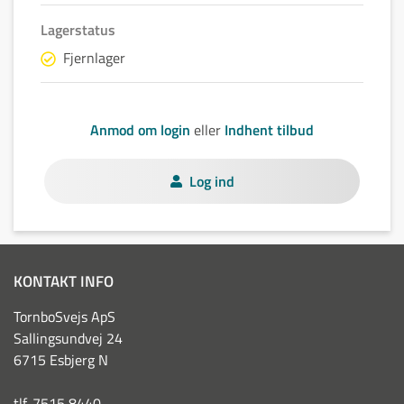
Lagerstatus
Fjernlager
Anmod om login
eller
Indhent tilbud
Log ind
KONTAKT INFO
TornboSvejs ApS
Sallingsundvej 24
6715 Esbjerg N
tlf. 7515 8440