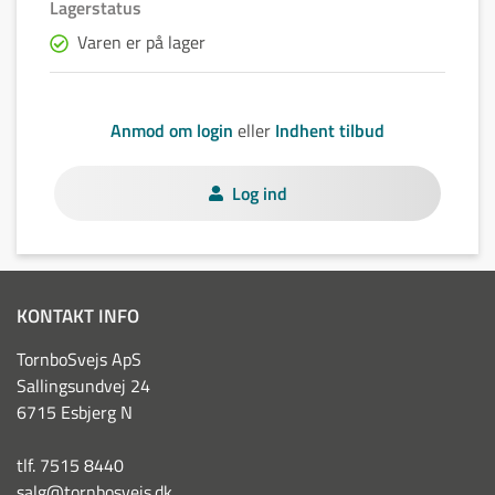
Lagerstatus
Varen er på lager
Anmod om login
eller
Indhent tilbud
Log ind
KONTAKT INFO
TornboSvejs ApS
Sallingsundvej 24
6715 Esbjerg N
tlf. 7515 8440
salg@tornbosvejs.dk