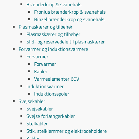
Brænderkrop & svanehals
Fronius brænderkrop & svanehals
Binzel brænderkrop og svanehals
Plasmaskærer og tilbehør
Plasmaskærer og tilbehør
Slid- og reservedele til plasmaskærer
Forvarmer og induktionsvarmere
Forvarmer
Forvarmer
Kabler
Varmeelementer 60V
Induktionsvarmer
Induktionsspoler
Svejsekabler
Svejsekabler
Svejse forlængerkabler
Stelkabler
Stik, stelklemmer og elektrodeholdere
Kabler