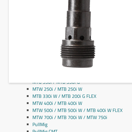
Fronius MIG/MAG svejseslanger
Fronius TIG svejseslanger
Sliddele til svejseslanger
Sliddele Fronius
MTG 2100S
MTG 2500S
MTG 250i / MTB 250i G
MTG 320i / MTB 320i G
MTB 200i / MTB 330i G
MTG 360i G
MTG 400i / 400i G / MTB 360i G FLEX
MTG 550i / MTB 550i G
MTW 250i / MTB 250i W
MTB 330i W / MTB 200i G FLEX
MTW 400i / MTB 400i W
MTW 500i / MTB 500i W / MTB 400i W FLEX
MTW 700i / MTB 700i W / MTW 750i
PullMig
PullMig CMT