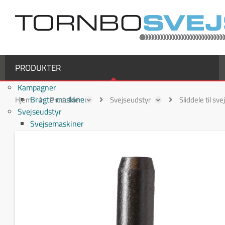
PRODUKTER
Kampagner
Brugte maskiner
Hjem
Produkter
Svejseudstyr
Sliddele til sv
Svejseudstyr
Svejsemaskiner
MIG/MAG svejsemaskiner
TIG svejsemaskiner
MMA / Elektrode svejsemaskiner
Multiprocesmaskiner
Svejseslanger
Binzel svejseslanger
Binzel MIG/MAG svejseslanger
Fronius svejseslanger