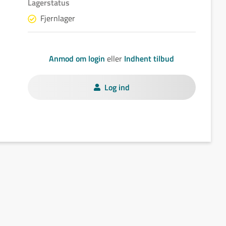
Lagerstatus
Fjernlager
Anmod om login
eller
Indhent tilbud
Log ind