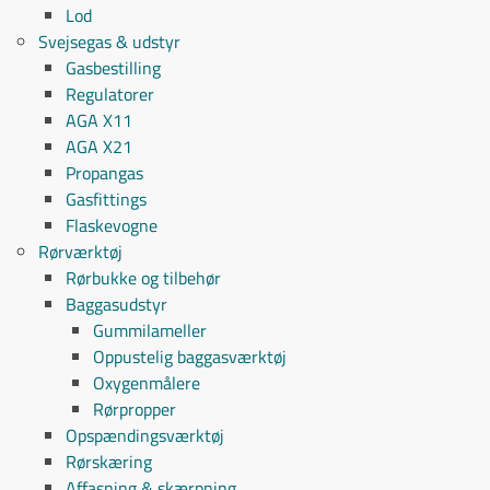
Lod
Svejsegas & udstyr
Gasbestilling
Regulatorer
AGA X11
AGA X21
Propangas
Gasfittings
Flaskevogne
Rørværktøj
Rørbukke og tilbehør
Baggasudstyr
Gummilameller
Oppustelig baggasværktøj
Oxygenmålere
Rørpropper
Opspændingsværktøj
Rørskæring
Affasning & skærpning