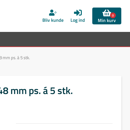
0
Bliv kunde
Log ind
Min kurv
mm ps. á 5 stk.
 mm ps. á 5 stk.