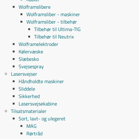
Wolframslibere
Wolframsliber - maskiner
Wolframsliber - tilbehør
Tilbehør til Ultima-TIG
Tilbehør til Neutrix
Wolframelektroder
Kølervæske
Slæbesko
Svejsespray
Lasersvejser
Håndholdte maskiner
Sliddele
Sikkerhed
Lasersvejsekabine
Tilsatsmaterialer
Sort, lavt- og ulegeret
MAG
Rørtråd