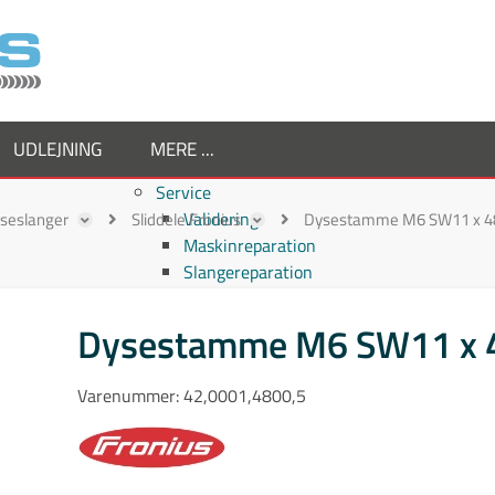
UDLEJNING
MERE ...
Service
Validering
ejseslanger
Sliddele Fronius
Dysestamme M6 SW11 x 48 
Maskinreparation
Slangereparation
Om os
Virksomheden
Dysestamme M6 SW11 x 48
Supplier
Medarbejdere
Varenummer:
42,0001,4800,5
Job hos TornboSvejs
Kvalitetspolitik
ESG politik
Nyheder hos TornboSvejs