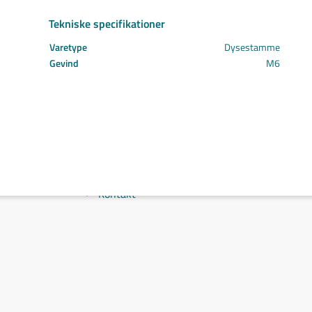
Svejs projektet sammen
Tekniske specifikationer
Kom i mål med dit projekt
Mærker
Varetype
Dysestamme
Cepro
Gevind
M6
Fliess
Fronius
Grupa
Hypertherm
Reuter
NST
Find certifikat
Kontakt