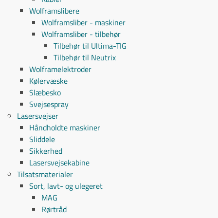
Wolframslibere
Wolframsliber - maskiner
Wolframsliber - tilbehør
Tilbehør til Ultima-TIG
Tilbehør til Neutrix
Wolframelektroder
Kølervæske
Slæbesko
Svejsespray
Lasersvejser
Håndholdte maskiner
Sliddele
Sikkerhed
Lasersvejsekabine
Tilsatsmaterialer
Sort, lavt- og ulegeret
MAG
Rørtråd