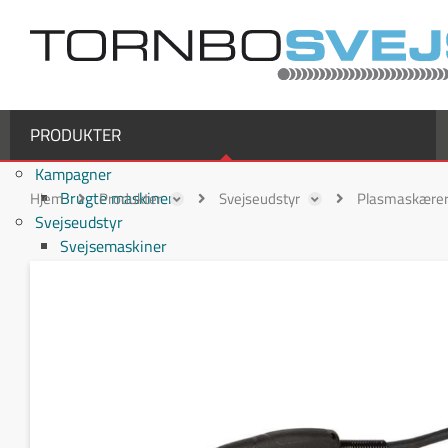
PRODUKTER
Kampagner
Brugte maskiner
Hjem
Produkter
Svejseudstyr
Plasmaskærer 
Svejseudstyr
Svejsemaskiner
MIG/MAG svejsemaskiner
TIG svejsemaskiner
MMA / Elektrode svejsemaskiner
Multiprocesmaskiner
Svejseslanger
Binzel svejseslanger
Binzel MIG/MAG svejseslanger
Fronius svejseslanger