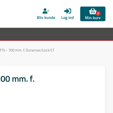
0
Bliv kunde
Log ind
Min kurv
Ø75 - 700 mm. f. Duramax/Lock/LT
700 mm. f.