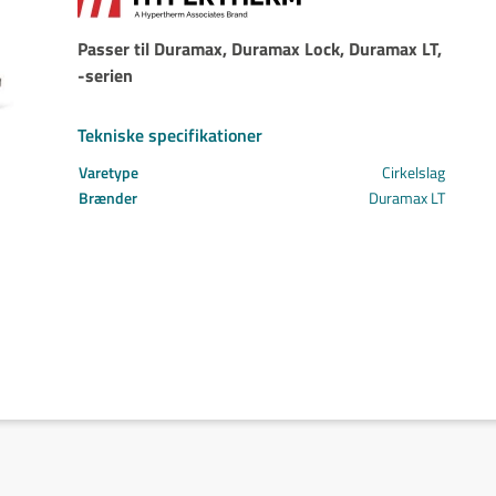
Svejs projektet sammen
Kom i mål med dit projekt
Passer til Duramax, Duramax Lock, Duramax LT,
Mærker
-serien
Cepro
Fliess
Tekniske specifikationer
Fronius
Varetype
Cirkelslag
Grupa
Brænder
Duramax LT
Hypertherm
Reuter
NST
Find certifikat
Kontakt