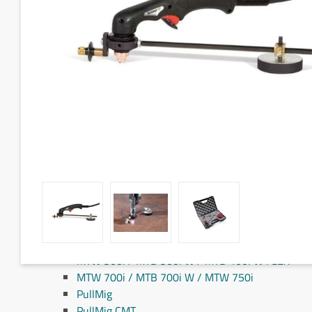
Fronius MIG/MAG svejseslanger
Fronius TIG svejseslanger
Sliddele til svejseslanger
Sliddele Fronius
MTG 2100S
MTG 2500S
MTG 250i / MTB 250i G
MTG 320i / MTB 320i G
MTB 200i / MTB 330i G
MTG 360i G
MTG 400i / 400i G / MTB 360i G FLEX
MTG 550i / MTB 550i G
MTW 250i / MTB 250i W
MTB 330i W / MTB 200i G FLEX
MTW 400i / MTB 400i W
MTW 500i / MTB 500i W / MTB 400i W FLEX
MTW 700i / MTB 700i W / MTW 750i
PullMig
PullMig CMT