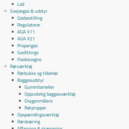
Lod
Svejsegas & udstyr
Gasbestilling
Regulatorer
AGA X11
AGA X21
Propangas
Gasfittings
Flaskevogne
Rørværktøj
Rørbukke og tilbehør
Baggasudstyr
Gummilameller
Oppustelig baggasværktøj
Oxygenmålere
Rørpropper
Opspændingsværktøj
Rørskæring
Affasning & skærpning