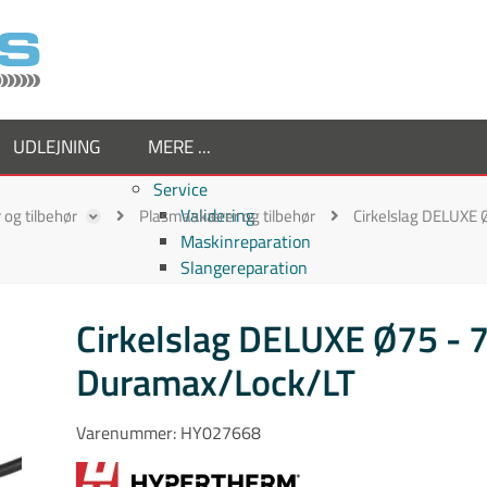
UDLEJNING
MERE ...
Service
Validering
og tilbehør
Plasmaskærer og tilbehør
Cirkelslag DELUXE 
Maskinreparation
Slangereparation
Om os
Virksomheden
Cirkelslag DELUXE Ø75 - 
Supplier
Duramax/Lock/LT
Medarbejdere
Job hos TornboSvejs
Kvalitetspolitik
Varenummer:
HY027668
ESG politik
Nyheder hos TornboSvejs