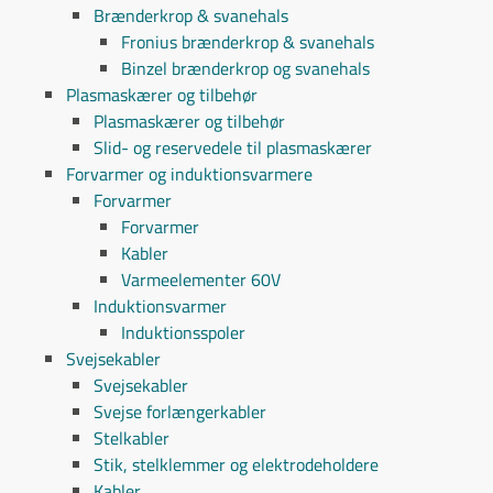
Brænderkrop & svanehals
Fronius brænderkrop & svanehals
Binzel brænderkrop og svanehals
Plasmaskærer og tilbehør
Plasmaskærer og tilbehør
Slid- og reservedele til plasmaskærer
Forvarmer og induktionsvarmere
Forvarmer
Forvarmer
Kabler
Varmeelementer 60V
Induktionsvarmer
Induktionsspoler
Svejsekabler
Svejsekabler
Svejse forlængerkabler
Stelkabler
Stik, stelklemmer og elektrodeholdere
Kabler