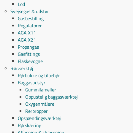
Lod
Svejsegas & udstyr
Gasbestilling
Regulatorer
AGA X11
AGA X21
Propangas
Gasfittings
Flaskevogne
Rørværktøj
Rørbukke og tilbehør
Baggasudstyr
Gummilameller
Oppustelig baggasværktøj
Oxygenmålere
Rørpropper
Opspændingsværktøj
Rørskæring
Affasning & skærpning