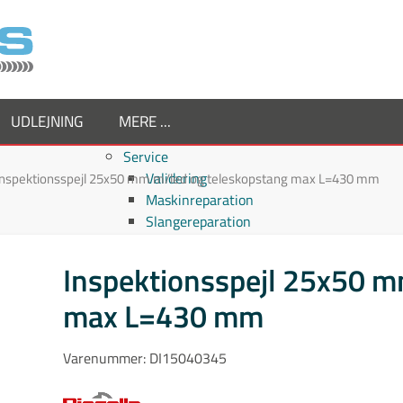
UDLEJNING
MERE ...
Service
Validering
Inspektionsspejl 25x50 mm m/led og teleskopstang max L=430 mm
Maskinreparation
Slangereparation
Om os
Virksomheden
Inspektionsspejl 25x50 m
Supplier
max L=430 mm
Medarbejdere
Job hos TornboSvejs
Kvalitetspolitik
Varenummer:
DI15040345
ESG politik
Nyheder hos TornboSvejs