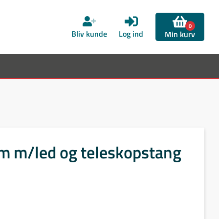
0
Bliv kunde
Log ind
Min kurv
m m/led og teleskopstang