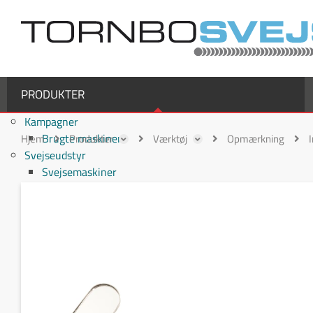
PRODUKTER
Kampagner
Brugte maskiner
Hjem
Produkter
Værktøj
Opmærkning
Svejseudstyr
Svejsemaskiner
MIG/MAG svejsemaskiner
TIG svejsemaskiner
MMA / Elektrode svejsemaskiner
Multiprocesmaskiner
Svejseslanger
Binzel svejseslanger
Binzel MIG/MAG svejseslanger
Fronius svejseslanger