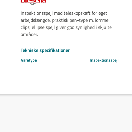
Svejs projektet sammen
Kom i mål med dit projekt
Inspektionsspejl med teleskopskaft for øget
Mærker
arbejdslængde, praktisk pen-type m. lomme
Cepro
clips, ellipse spejl giver god synlighed i skjulte
Fliess
områder.
Fronius
Grupa
Tekniske specifikationer
Hypertherm
Varetype
Inspektionsspejl
Reuter
NST
Find certifikat
Kontakt