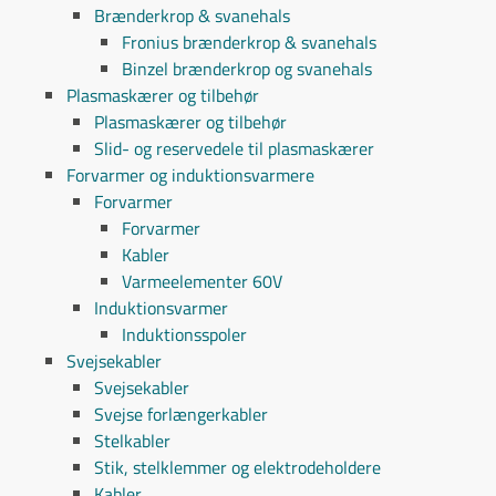
Brænderkrop & svanehals
Fronius brænderkrop & svanehals
Binzel brænderkrop og svanehals
Plasmaskærer og tilbehør
Plasmaskærer og tilbehør
Slid- og reservedele til plasmaskærer
Forvarmer og induktionsvarmere
Forvarmer
Forvarmer
Kabler
Varmeelementer 60V
Induktionsvarmer
Induktionsspoler
Svejsekabler
Svejsekabler
Svejse forlængerkabler
Stelkabler
Stik, stelklemmer og elektrodeholdere
Kabler