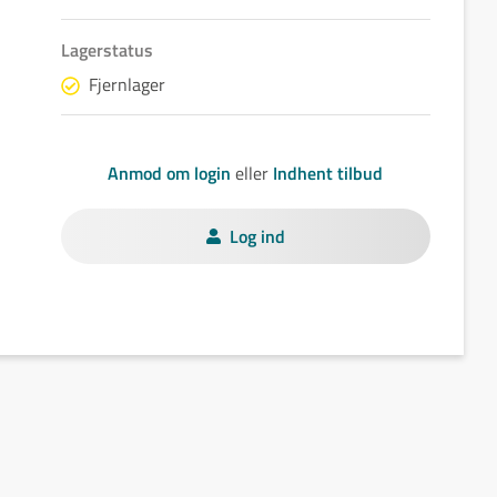
Lagerstatus
Fjernlager
Anmod om login
eller
Indhent tilbud
Log ind