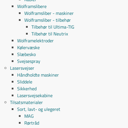
Wolframslibere
Wolframsliber - maskiner
Wolframsliber - tilbehør
Tilbehør til Ultima-TIG
Tilbehør til Neutrix
Wolframelektroder
Kølervæske
Slæbesko
Svejsespray
Lasersvejser
Håndholdte maskiner
Sliddele
Sikkerhed
Lasersvejsekabine
Tilsatsmaterialer
Sort, lavt- og ulegeret
MAG
Rørtråd