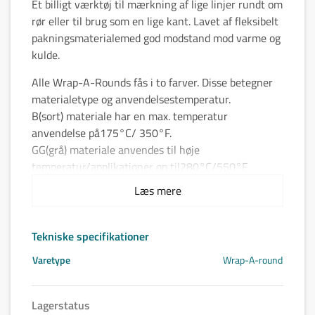
Et billigt værktøj til mærkning af lige linjer rundt om
rør eller til brug som en lige kant. Lavet af fleksibelt
pakningsmaterialemed god modstand mod varme og
kulde.
Alle Wrap-A-Rounds fås i to farver. Disse betegner
materialetype og anvendelsestemperatur.
B(sort) materiale har en max. temperatur
anvendelse på175°C/ 350°F.
GG(grå) materiale anvendes til høje
temperatur/applikationer op til280°C/550°F.
Begge materialetyper er asbestfrie.
Læs mere
Alle størrelser er trykt med skala i tommer og
metrisk skala, pitch højde, tangent diagram og andre
Tekniske specifikationer
nyttige markeringer.
Varetype
Wrap-A-round
Lagerstatus